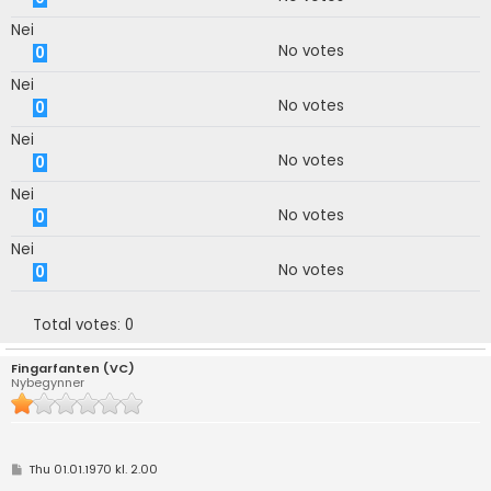
Nei
No votes
0
Nei
No votes
0
Nei
No votes
0
Nei
No votes
0
Nei
No votes
0
Total votes:
0
Fingarfanten (VC)
Nybegynner
P
Thu 01.01.1970 kl. 2.00
o