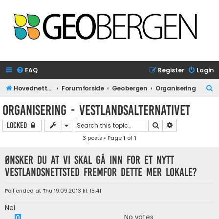
FAQ
Register
Login
S
Hovednettside
Forumforside
Geobergen
Organisering
e
Organisering - Vestlandsalternativet
a
Search
Advanced sear
Locked
r
3 posts • Page
1
of
1
c
h
Ønsker du at vi skal gå inn for et nytt
vestlandsnettsted fremfor dette mer lokale?
Poll ended at Thu 19.09.2013 kl. 15.41
Nei
No votes
0