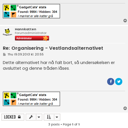
Hannkatten
Forumadministrator
Re: Organisering - Vestlandsalternativet
P
Thu 19.09.2013 kl. 20.55
o
s
Dette alternativet har nå falt bort, så undersøkelsen er
t
avsluttet og denne tråden låses.
Locked
3 posts • Page
1
of
1