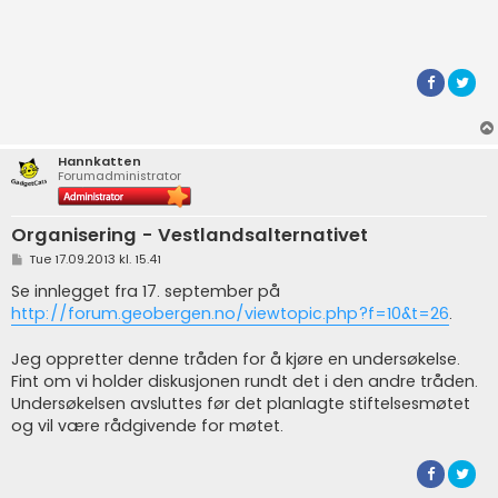
s
t
Hannkatten
Forumadministrator
Organisering - Vestlandsalternativet
P
Tue 17.09.2013 kl. 15.41
o
s
Se innlegget fra 17. september på
t
http://forum.geobergen.no/viewtopic.php?f=10&t=26
.
Jeg oppretter denne tråden for å kjøre en undersøkelse.
Fint om vi holder diskusjonen rundt det i den andre tråden.
Undersøkelsen avsluttes før det planlagte stiftelsesmøtet
og vil være rådgivende for møtet.