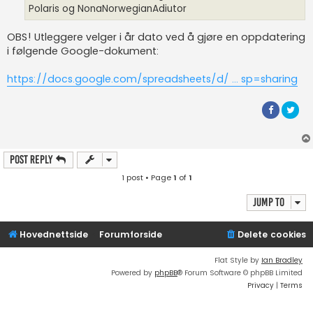
Polaris og NonaNorwegianAdiutor
OBS! Utleggere velger i år dato ved å gjøre en oppdatering
i følgende Google-dokument:
https://docs.google.com/spreadsheets/d/ ... sp=sharing
Post Reply
1 post • Page
1
of
1
Jump to
Hovednettside
Forumforside
Delete cookies
Flat Style by
Ian Bradley
Powered by
phpBB
® Forum Software © phpBB Limited
Privacy
|
Terms