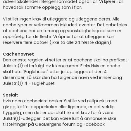
adventskalender i Bergensområdet også i år. Vi kjører i all
hovedsak samme opplegg som i fjor.
Vi stiller ingen krav til utleggere og utleggene deres. Alle
cachetyper er velkommen inkludert eventer. Det anbefales
at cachene har en terreng og vanskelighetsgrad som er
oppnåelig for de fleste. Vi åpner for at utleggere kan
reservere flere datoer (ikke ta alle 24 første dagen).
Cachenavnet
Den eneste regelen vi setter er at cachene skal ha prefikset
Julestri(l) etterfulgt av lukenummer. F.eks Hvis en cache
skal hete "Fuglehuset" etter jul og legges ut den 4.
desember, så skal den ha følgende navn ved innsending:
Julestri(l) 4 - Fuglehuset
Sosialt
Hvis noen cacheeiere ønsker å stille ved nullpunkt med
gløgg, kaffe, pepperkaker eller lignende, er det veldig
hyggelig, men det er absolutt ikke et krav for å være
Julstri(l)-utlegger. Det kan være lurt å annonsere slike
tilstelninger på GeoBergens forum og Facebook.