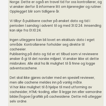
Norge. Dette er også en travel tid for oss kontrollører, og
vi ønsker derfor å informere litt om kjøreregler og rutiner.
Opplegget blir som tidligere år.
Vi tilbyr å publisere cacher på ønsket dato og tid i
perioden 1.søndag i advent til og med 31.12.24. Innsending
kan skje fra 01.10.24.
Ingen utleggere kan bli lovet en eksklusiv dato i eget
område. Kontrollørene forholder seg direkte til
cacheeier.
Publisering på dato og tid er et tilbud som vi reviewere
ønsker å gi til det norske miljøet. Vi ønsker ikke at dette
misbrukes. Alle skal ha lik mulighet til å finne og logge
adventscachene.
Det skal ikke gjøres avtaler med en spesiell reviewer,
men alle cachene meldes inn på vanlig måte.
Vi har ikke mulighet til å hjelpe til med utforming av
cachesider, HTML-koding, eller å legge inn eller samordne
bilder/logoer/grafikk på cachesidene. Dette må utlegger
selv ordne.