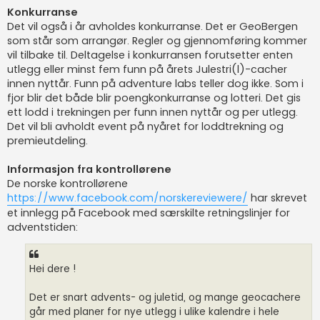
Konkurranse
Det vil også i år avholdes konkurranse. Det er GeoBergen
som står som arrangør. Regler og gjennomføring kommer
vil tilbake til. Deltagelse i konkurransen forutsetter enten
utlegg eller minst fem funn på årets Julestri(l)-cacher
innen nyttår. Funn på adventure labs teller dog ikke. Som i
fjor blir det både blir poengkonkurranse og lotteri. Det gis
ett lodd i trekningen per funn innen nyttår og per utlegg.
Det vil bli avholdt event på nyåret for loddtrekning og
premieutdeling.
Informasjon fra kontrollørene
De norske kontrollørene
https://www.facebook.com/norskereviewere/
har skrevet
et innlegg på Facebook med særskilte retningslinjer for
adventstiden:
Hei dere !
Det er snart advents- og juletid, og mange geocachere
går med planer for nye utlegg i ulike kalendre i hele