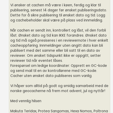
Vi ønsker at cachen må være i køen, ferdig og klar til
publisering, senest 14 dager før ønsket publiseringsdato.
Dette for å sikre publisering til ønsket dato og tid. Logg
og cachebeholder skal være på plass ved innmelding.
Når cachen er sendt inn, kontrollert og låst, vil den forbli
låst. Ønsket dato og tid kan IKKE forandres. Ønsket dato
og tid må også presiseres i en reviewernote i hver enkelt
cacheoppføring. Innmeldinger uten angitt dato kan bli
publisert med det samme eller bli satt til en dato av
reviewer. Om ønsket tidspunkt ikke er oppgitt, setter
reviewer tid når eventet låses.
Forespørsel om ledige koordinater: Opprett en GC-kode
og send mail til en av kontrollørene med GC-kode.
Cacher uten ønsket dato publiseres som vanlig.
Vi håper som alltid på godt og smidig samarbeid med de
norske geocacherne nå frem mot advent, jul og nyttår!
Med vennlig hilsen
Makuta Teridax, Protea Sangomas, Hexa Nomos, Poltrona