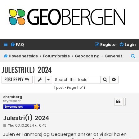
FAQ
Register
Login
S
Hovednettside
Forumforside
Geocaching
Generelt
e
Julestri(l) 2024
a
Search
Advanced s
Post Reply
r
1 post • Page
1
of
1
c
h
chrmberg
Styreleder
Julestri(l) 2024
P
Thu 03.10.2024 kl. 0.43
o
s
Julen er i anmarsj og GeoBergen ønsker at vi skal ha en
t