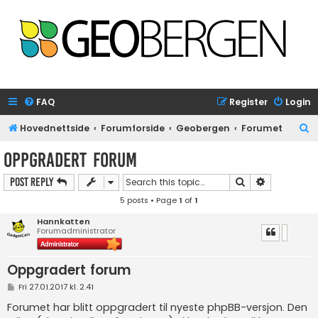
FAQ
Register
Login
S
Hovednettside
Forumforside
Geobergen
Forumet
e
Oppgradert forum
a
Search
Advanced s
Post Reply
r
5 posts • Page
1
of
1
c
h
Hannkatten
Forumadministrator
Oppgradert forum
P
Fri 27.01.2017 kl. 2.41
o
s
Forumet har blitt oppgradert til nyeste phpBB-versjon. Den
t