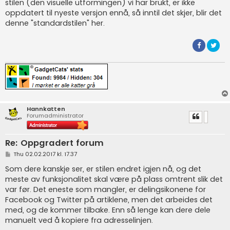
stilen (den visuelle utformingen) vi har brukt, er ikke
oppdatert til nyeste versjon ennå, så inntil det skjer, blir det
denne "standardstilen" her.
Hannkatten
Forumadministrator
Re: Oppgradert forum
P
Thu 02.02.2017 kl. 17.37
o
s
Som dere kanskje ser, er stilen endret igjen nå, og det
t
meste av funksjonalitet skal være på plass omtrent slik det
var før. Det eneste som mangler, er delingsikonene for
Facebook og Twitter på artiklene, men det arbeides det
med, og de kommer tilbake. Enn så lenge kan dere dele
manuelt ved å kopiere fra adresselinjen.