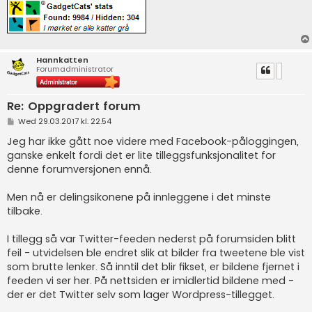
Hannkatten
Forumadministrator
Re: Oppgradert forum
P
Wed 29.03.2017 kl. 22.54
o
s
Jeg har ikke gått noe videre med Facebook-påloggingen,
t
ganske enkelt fordi det er lite tilleggsfunksjonalitet for
denne forumversjonen ennå.
Men nå er delingsikonene på innleggene i det minste
tilbake.
I tillegg så var Twitter-feeden nederst på forumsiden blitt
feil - utvidelsen ble endret slik at bilder fra tweetene ble vist
som brutte lenker. Så inntil det blir fikset, er bildene fjernet i
feeden vi ser her. På nettsiden er imidlertid bildene med -
der er det Twitter selv som lager Wordpress-tillegget.