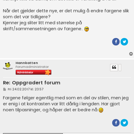
Når det gjelder dette nye, er det mulig å endre fargene slik
som det var tidligere?
Kjenner jeg sliter litt med størrelse på
skrift/sammensetningen av fargene..
Hannkatten
Forumadministrator
Re: Oppgradert forum
P
Fri 24.02.2017 kl. 23.57
o
s
Fargene følger egentlig med som en del av stilen, men jeg
t
er enig i at kontrasten var litt dårlig i lengden. Har gjort
noen tilpasninger, og håper det er bedre nå