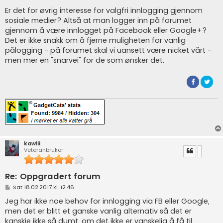
Er det for øvrig interesse for valgfri innlogging gjennom
sosiale medier? Altså at man logger inn på forumet
gjennom å være innlogget på Facebook eller Google+?
Det er ikke snakk om å fjerne muligheten for vanlig
pålogging - på forumet skal vi uansett være nicket vårt -
men mer en "snarvei" for de som ønsker det.
kawlii
Veteranbruker
Re: Oppgradert forum
P
Sat 18.02.2017 kl. 12.46
o
s
Jeg har ikke noe behov for innlogging via FB eller Google,
t
men det er blitt et ganske vanlig alternativ så det er
kanskje ikke så dumt, om det ikke er vanskelig å få til.