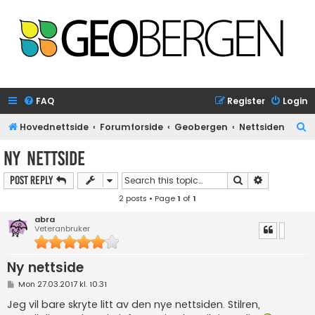
FAQ
Register
Login
S
Hovednettside
Forumforside
Geobergen
Nettsiden
e
Ny nettside
a
Search
Advanced s
Post Reply
r
2 posts • Page
1
of
1
c
h
abra
Veteranbruker
Ny nettside
P
Mon 27.03.2017 kl. 10.31
o
s
Jeg vil bare skryte litt av den nye nettsiden. Stilren,
t