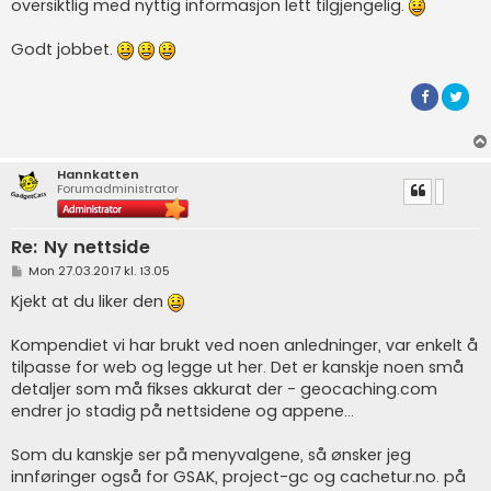
oversiktlig med nyttig informasjon lett tilgjengelig.
Godt jobbet.
Hannkatten
Forumadministrator
Re: Ny nettside
P
Mon 27.03.2017 kl. 13.05
o
s
Kjekt at du liker den
t
Kompendiet vi har brukt ved noen anledninger, var enkelt å
tilpasse for web og legge ut her. Det er kanskje noen små
detaljer som må fikses akkurat der - geocaching.com
endrer jo stadig på nettsidene og appene...
Som du kanskje ser på menyvalgene, så ønsker jeg
innføringer også for GSAK, project-gc og cachetur.no. på