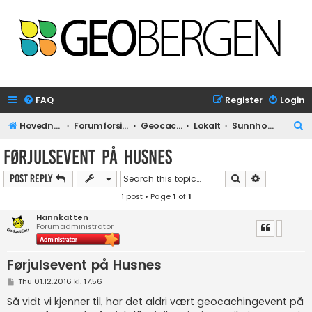
FAQ
Register
Login
S
Hovednettside
Forumforside
Geocaching
Lokalt
Sunnhordland
e
Førjulsevent på Husnes
a
Search
Advanced s
Post Reply
r
1 post • Page
1
of
1
c
h
Hannkatten
Forumadministrator
Førjulsevent på Husnes
P
Thu 01.12.2016 kl. 17.56
o
s
Så vidt vi kjenner til, har det aldri vært geocachingevent på
t