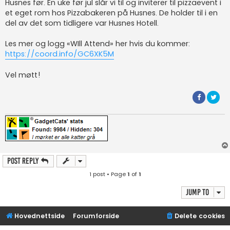
Husnes før. En uke før jul slår vi til og inviterer til pizzaevent i
et eget rom hos Pizzabakeren på Husnes. De holder til i en
del av det som tidligere var Husnes Hotell.
Les mer og logg «WIll Attend» her hvis du kommer:
https://coord.info/GC6XK5M
Vel møtt!
Post Reply
1 post • Page
1
of
1
Jump to
Hovednettside
Forumforside
Delete cookies