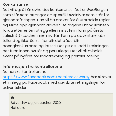
Konkurranse
Det vil også i år avholdes konkurranse. Det er GeoBergen
som står som arrangør og spesifikt sveinivar som står for
gjennomføringen. Han vil ha ansvar for å utarbeide regler
og følge opp gjennom advent. Deltagelse i konkurransen
forutsetter enten utlegg eller minst fem funn på årets
Julestri(l)-cacher innen nyttår. Funn på adventure labs
teller dog ikke. Som i fjor blir det både blir
poengkonkurranse og lotteri. Det gis ett lodd i trekningen
per funn innen nyttår og per utlegg. Det vil bli avholdt
event på nyåret for loddtrekning og premieutdeling.
Informasjon fra kontrollørene
De norske kontrollørene
https://www.facebook.com/norskereviewere/
har skrevet
et innlegg på Facebook med særskilte retningslinjer for
adventstiden:
Advents- og julecacher 2023
Hei dere.