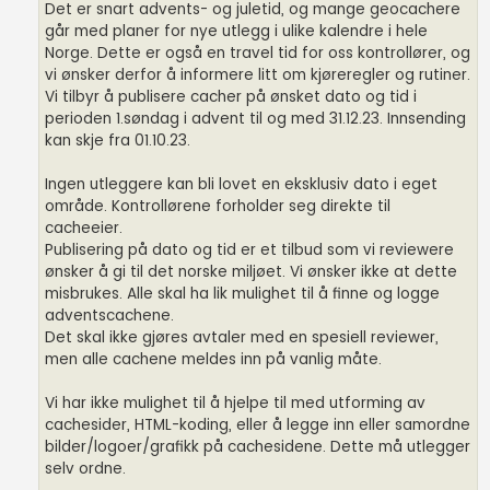
Det er snart advents- og juletid, og mange geocachere
går med planer for nye utlegg i ulike kalendre i hele
Norge. Dette er også en travel tid for oss kontrollører, og
vi ønsker derfor å informere litt om kjøreregler og rutiner.
Vi tilbyr å publisere cacher på ønsket dato og tid i
perioden 1.søndag i advent til og med 31.12.23. Innsending
kan skje fra 01.10.23.
Ingen utleggere kan bli lovet en eksklusiv dato i eget
område. Kontrollørene forholder seg direkte til
cacheeier.
Publisering på dato og tid er et tilbud som vi reviewere
ønsker å gi til det norske miljøet. Vi ønsker ikke at dette
misbrukes. Alle skal ha lik mulighet til å finne og logge
adventscachene.
Det skal ikke gjøres avtaler med en spesiell reviewer,
men alle cachene meldes inn på vanlig måte.
Vi har ikke mulighet til å hjelpe til med utforming av
cachesider, HTML-koding, eller å legge inn eller samordne
bilder/logoer/grafikk på cachesidene. Dette må utlegger
selv ordne.