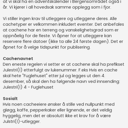
at vi skal ha en adventskalender i Bergensområdet også i
år. Vi kjører i all hovedsak samme opplegg som i fjor.
Vi stiller ingen krav til utleggere og utleggene deres. Alle
cachetyper er velkommen inkludert eventer. Det anbefales
at cachene har en terreng og vanskelighetsgrad som er
oppnåelig for de fleste. Vi åpner for at utleggere kan
reservere flere datoer (ikke ta alle 24 første dagen). Det er
åpnet for å velge tidspunkt for publisering.
Cachenavnet
Den eneste regelen vi setter er at cachene skal ha prefikset
Julestri(l) etterfulgt av lukenummer. F.eks Hvis en cache
skal hete "Fuglehuset" etter jul og legges ut den 4.
desember, så skal den ha følgende navn ved innsending:
Julestri(l) 4 - Fuglehuset
Sosialt
Hvis noen cacheeiere ønsker å stille ved nullpunkt med
gløgg, kaffe, pepperkaker eller lignende, er det veldig
hyggelig, men det er absolutt ikke et krav for å være
Julstri(l)-utlegger.