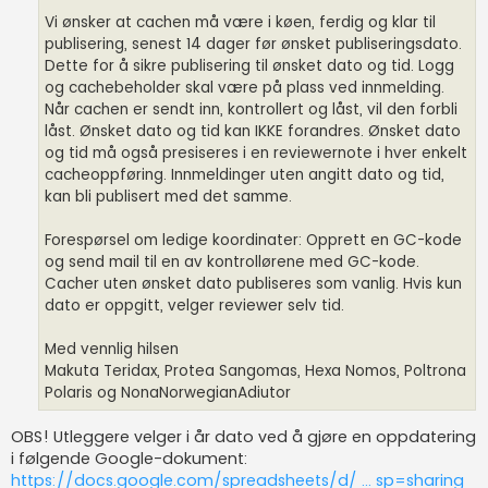
Vi ønsker at cachen må være i køen, ferdig og klar til
publisering, senest 14 dager før ønsket publiseringsdato.
Dette for å sikre publisering til ønsket dato og tid. Logg
og cachebeholder skal være på plass ved innmelding.
Når cachen er sendt inn, kontrollert og låst, vil den forbli
låst. Ønsket dato og tid kan IKKE forandres. Ønsket dato
og tid må også presiseres i en reviewernote i hver enkelt
cacheoppføring. Innmeldinger uten angitt dato og tid,
kan bli publisert med det samme.
Forespørsel om ledige koordinater: Opprett en GC-kode
og send mail til en av kontrollørene med GC-kode.
Cacher uten ønsket dato publiseres som vanlig. Hvis kun
dato er oppgitt, velger reviewer selv tid.
Med vennlig hilsen
Makuta Teridax, Protea Sangomas, Hexa Nomos, Poltrona
Polaris og NonaNorwegianAdiutor
OBS! Utleggere velger i år dato ved å gjøre en oppdatering
i følgende Google-dokument:
https://docs.google.com/spreadsheets/d/ ... sp=sharing