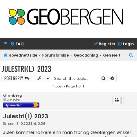
FAQ
Register
Login
S
Hovednettside
Forumforside
Geocaching
Generelt
e
Julestri(l) 2023
a
Search
Advanced s
Post Reply
r
1 post • Page
1
of
1
c
h
chrmberg
Styreleder
Julestri(l) 2023
P
Sun 15.10.2023 kl. 0.06
o
s
Julen kommer raskere enn man tror og GeoBergen ønsker
t