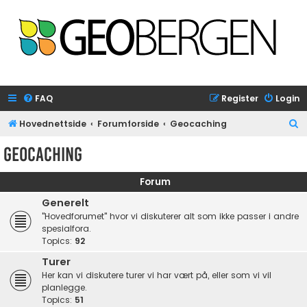
FAQ
Register
Login
S
Hovednettside
Forumforside
Geocaching
e
Geocaching
a
r
Forum
c
Generelt
h
"Hovedforumet" hvor vi diskuterer alt som ikke passer i andre
spesialfora.
Topics:
92
Turer
Her kan vi diskutere turer vi har vært på, eller som vi vil
planlegge.
Topics:
51