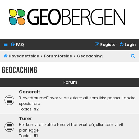
FAQ
Register
Login
S
Hovednettside
Forumforside
Geocaching
e
Geocaching
a
r
Forum
c
Generelt
h
"Hovedforumet" hvor vi diskuterer alt som ikke passer i andre
spesialfora.
Topics:
92
Turer
Her kan vi diskutere turer vi har vært på, eller som vi vil
planlegge.
Topics:
51