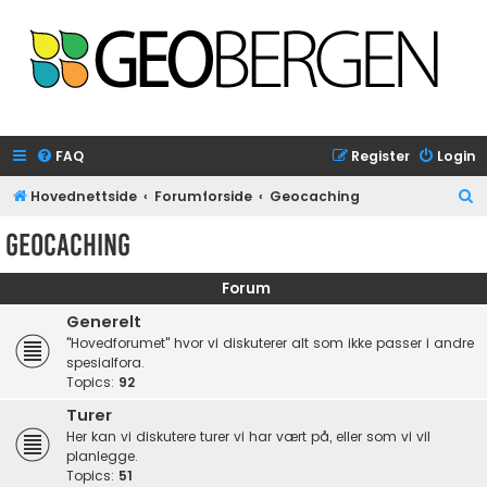
FAQ
Register
Login
S
Hovednettside
Forumforside
Geocaching
e
Geocaching
a
r
Forum
c
Generelt
h
"Hovedforumet" hvor vi diskuterer alt som ikke passer i andre
spesialfora.
Topics:
92
Turer
Her kan vi diskutere turer vi har vært på, eller som vi vil
planlegge.
Topics:
51