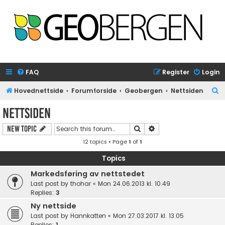
FAQ
Register
Login
S
Hovednettside
Forumforside
Geobergen
Nettsiden
e
Nettsiden
a
Search
Advanced search
New Topic
r
12 topics • Page
1
of
1
c
h
Topics
Markedsføring av nettstedet
Last post by
thohar
«
Mon 24.06.2013 kl. 10.49
Replies:
3
Ny nettside
Last post by
Hannkatten
«
Mon 27.03.2017 kl. 13.05
Replies:
1