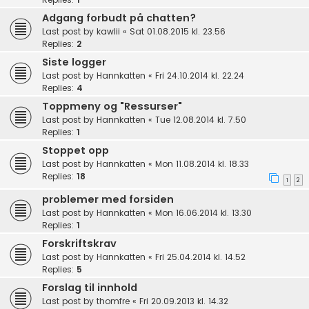
Adgang forbudt på chatten?
Last post by
kawlii
«
Sat 01.08.2015 kl. 23.56
Replies:
2
Siste logger
Last post by
Hannkatten
«
Fri 24.10.2014 kl. 22.24
Replies:
4
Toppmeny og "Ressurser"
Last post by
Hannkatten
«
Tue 12.08.2014 kl. 7.50
Replies:
1
Stoppet opp
Last post by
Hannkatten
«
Mon 11.08.2014 kl. 18.33
Replies:
18
1
2
problemer med forsiden
Last post by
Hannkatten
«
Mon 16.06.2014 kl. 13.30
Replies:
1
Forskriftskrav
Last post by
Hannkatten
«
Fri 25.04.2014 kl. 14.52
Replies:
5
Forslag til innhold
Last post by
thomfre
«
Fri 20.09.2013 kl. 14.32