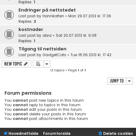
Replies:
1
Endringer på nettstedet
Last post by
Hannkatten
«
Mon 29.07.2013 kl. 17.36
Replies:
3
kostnader
Last post by
abra
«
Sat 20.07.2013 kl. 9.08
Replies:
1
Tilgang til nettsiden
Last post by
GadgetCats
«
Tue 18.06.2013 kl. 17.42
New Topic
12 topics • Page
1
of
1
Jump to
Forum permissions
You
cannot
post new topics in this forum
You
cannot
reply to topics in this forum
You
cannot
edit your posts in this forum
You
cannot
delete your posts in this forum
You
cannot
post attachments in this forum
Hovednettside
Forumforside
Delete cookies