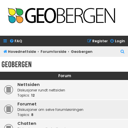
FAQ
Register
Login
S
Hovednettside
Forumforside
Geobergen
e
Geobergen
a
r
Forum
c
Nettsiden
h
Diskusjoner rundt nettsiden
Topics:
12
Forumet
Diskusjoner om selve forumløsningen
Topics:
8
Chatten