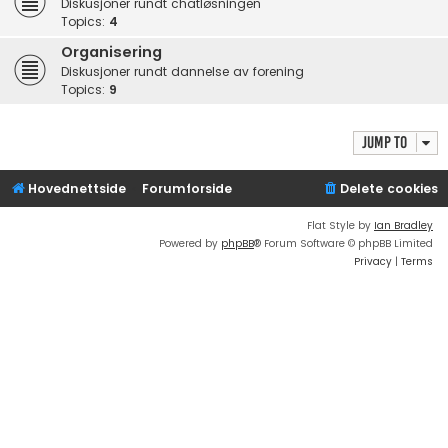
Diskusjoner rundt chatløsningen
Topics:
4
Organisering
Diskusjoner rundt dannelse av forening
Topics:
9
Jump to
Hovednettside
Forumforside
Delete cookies
Flat Style by
Ian Bradley
Powered by
phpBB
® Forum Software © phpBB Limited
Privacy
|
Terms