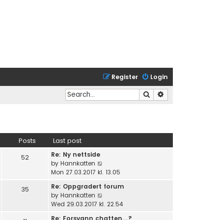
Register
Login
Search
Advanced search
Posts
Last post
Re: Ny nettside
52
V
by
Hannkatten
i
Mon 27.03.2017 kl. 13.05
e
Re: Oppgradert forum
35
w
V
by
Hannkatten
t
i
Wed 29.03.2017 kl. 22.54
h
e
e
Re: Forsvann chatten....?