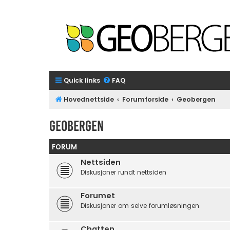
Quick links
FAQ
Hovednettside
Forumforside
Geobergen
Geobergen
FORUM
Nettsiden
Diskusjoner rundt nettsiden
Forumet
Diskusjoner om selve forumløsningen
Chatten