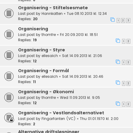
Organisering - Stiftelsesmøte
Last post by
Hannkatten
«
Tue 08.10.2013 kl. 12.34
Replies:
20
1
2
3
Organisering
Last post by
thomfre
«
Fri 20.09.2013 kl. 18.51
Replies:
19
1
2
Organisering - Styre
Last post by
ellesaich
«
Sat 14.09.2013 kl. 21.06
Replies:
12
1
2
Organisering - Formål
Last post by
ellesaich
«
Sat 14.09.2013 kl. 20.46
Replies:
11
1
2
Organisering - Økonomi
Last post by
thomfre
«
Wed 11.09.2013 kl. 9.05
Replies:
12
1
2
Organisering - Vestlandsalternativet
Last post by
Fingarfanten (VC)
«
Thu 01.01.1970 kl. 2.00
Replies:
2
Alternative driftsløsninger