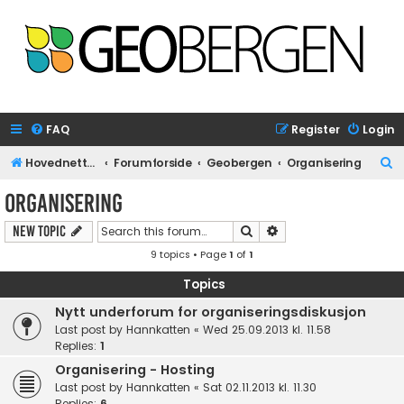
FAQ
Register
Login
S
Hovednettside
Forumforside
Geobergen
Organisering
e
Organisering
a
Search
Advanced search
New Topic
r
9 topics • Page
1
of
1
c
h
Topics
Nytt underforum for organiseringsdiskusjon
Last post by
Hannkatten
«
Wed 25.09.2013 kl. 11.58
Replies:
1
Organisering - Hosting
Last post by
Hannkatten
«
Sat 02.11.2013 kl. 11.30
Replies:
6