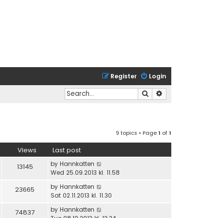
Register
Login
Search
Advanced search
9 topics • Page
1
of
1
Views
Last post
by
Hannkatten
13145
Wed 25.09.2013 kl. 11.58
by
Hannkatten
23665
Sat 02.11.2013 kl. 11.30
by
Hannkatten
74837