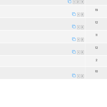
1
2
3
19
1
2
12
1
2
11
1
2
12
1
2
2
10
1
2