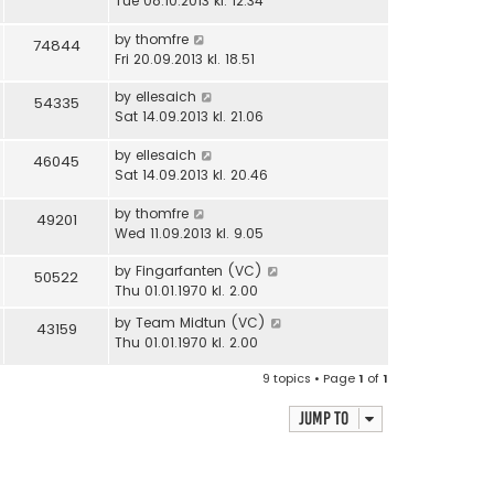
Tue 08.10.2013 kl. 12.34
by
thomfre
74844
Fri 20.09.2013 kl. 18.51
by
ellesaich
54335
Sat 14.09.2013 kl. 21.06
by
ellesaich
46045
Sat 14.09.2013 kl. 20.46
by
thomfre
49201
Wed 11.09.2013 kl. 9.05
by
Fingarfanten (VC)
50522
Thu 01.01.1970 kl. 2.00
by
Team Midtun (VC)
43159
Thu 01.01.1970 kl. 2.00
9 topics • Page
1
of
1
Jump to