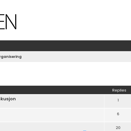
rganisering
ed search
Replies
skusjon
1
6
20