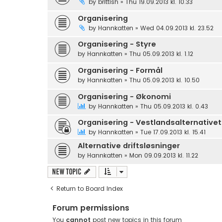
by
brittish
»
Thu 19.09.2013 kl. 10.33
Organisering
by
Hannkatten
»
Wed 04.09.2013 kl. 23.52
Organisering - Styre
by
Hannkatten
»
Thu 05.09.2013 kl. 1.12
Organisering - Formål
by
Hannkatten
»
Thu 05.09.2013 kl. 10.50
Organisering - Økonomi
by
Hannkatten
»
Thu 05.09.2013 kl. 0.43
Organisering - Vestlandsalternativet
by
Hannkatten
»
Tue 17.09.2013 kl. 15.41
Alternative driftsløsninger
by
Hannkatten
»
Mon 09.09.2013 kl. 11.22
New Topic
Return to Board Index
Forum permissions
You
cannot
post new topics in this forum