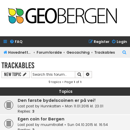
FAQ
Register
Login
S
Hovednettside
Forumforside
Geocaching
Trackables
e
Trackables
a
Search
Advanced search
New Topic
r
9 topics • Page
1
of
1
c
h
Topics
Den første bydelscoinen er på vei!
Last post by
Hunnkatten
«
Mon 11.01.2016 kl. 23.01
Replies:
3
Egen coin for Bergen
Last post by
muumitrollet
«
Sun 04.10.2015 kl. 16.54
Replies:
2