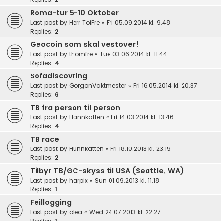
Roma-tur 5-10 Oktober
Last post by
Herr ToiFre
«
Fri 05.09.2014 kl. 9.48
Replies:
2
Geocoin som skal vestover!
Last post by
thomfre
«
Tue 03.06.2014 kl. 11.44
Replies:
4
Sofadiscovring
Last post by
GorgonVaktmester
«
Fri 16.05.2014 kl. 20.37
Replies:
6
TB fra person til person
Last post by
Hannkatten
«
Fri 14.03.2014 kl. 13.46
Replies:
4
TB race
Last post by
Hunnkatten
«
Fri 18.10.2013 kl. 23.19
Replies:
2
Tilbyr TB/GC-skyss til USA (Seattle, WA)
Last post by
harpix
«
Sun 01.09.2013 kl. 11.18
Replies:
1
Feillogging
Last post by
olea
«
Wed 24.07.2013 kl. 22.27
Replies:
1