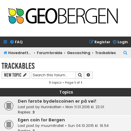
FAQ
Register
Login
S
Hovednettside
Forumforside
Geocaching
Trackables
e
Trackables
a
Search
Advanced search
New Topic
r
9 topics • Page
1
of
1
c
h
Topics
Den første bydelscoinen er på vei!
Last post by
Hunnkatten
«
Mon 11.01.2016 kl. 23.01
Replies:
3
Egen coin for Bergen
Last post by
muumitrollet
«
Sun 04.10.2015 kl. 16.54
Replies:
2