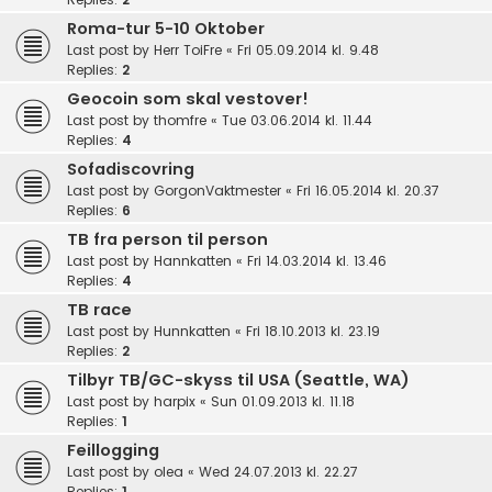
Roma-tur 5-10 Oktober
Last post by
Herr ToiFre
«
Fri 05.09.2014 kl. 9.48
Replies:
2
Geocoin som skal vestover!
Last post by
thomfre
«
Tue 03.06.2014 kl. 11.44
Replies:
4
Sofadiscovring
Last post by
GorgonVaktmester
«
Fri 16.05.2014 kl. 20.37
Replies:
6
TB fra person til person
Last post by
Hannkatten
«
Fri 14.03.2014 kl. 13.46
Replies:
4
TB race
Last post by
Hunnkatten
«
Fri 18.10.2013 kl. 23.19
Replies:
2
Tilbyr TB/GC-skyss til USA (Seattle, WA)
Last post by
harpix
«
Sun 01.09.2013 kl. 11.18
Replies:
1
Feillogging
Last post by
olea
«
Wed 24.07.2013 kl. 22.27
Replies:
1