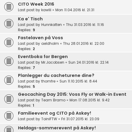
CITO Week 2016
Last post by
kawlii
«
Mon 11.04.2016 kl. 21.31
Ka e' Tisch
Last post by
Hunnkatten
«
Thu 31.03.2016 kl. 11.16
Replies:
9
Fastelaven på Voss
Last post by
aeldholm
«
Thu 28.01.2016 kl. 22.00
Replies:
2
Eventboka for Bergen
Last post by
Mr.Jacobsen
«
Sun 24.01.2016 kl. 22.14
Replies:
7
Planlegger du cacheturene dine?
Last post by
thomfre
«
Sun 11.10.2015 kl. 8.44
Replies:
5
Geocaching Day 2015: Voss Fly or Walk-in Event
Last post by
Team Bramo
«
Mon 17.08.2015 kl. 9.42
Replies:
1
Familieevent og CITO på Askøy!
Last post by
ToiniFTW
«
Fri 31.07.2015 kl. 23.09
Heldags-sommerevent på Askøy!