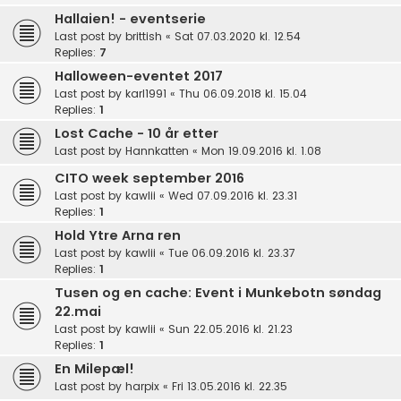
Hallaien! - eventserie
Last post by
brittish
«
Sat 07.03.2020 kl. 12.54
Replies:
7
Halloween-eventet 2017
Last post by
karl1991
«
Thu 06.09.2018 kl. 15.04
Replies:
1
Lost Cache - 10 år etter
Last post by
Hannkatten
«
Mon 19.09.2016 kl. 1.08
CITO week september 2016
Last post by
kawlii
«
Wed 07.09.2016 kl. 23.31
Replies:
1
Hold Ytre Arna ren
Last post by
kawlii
«
Tue 06.09.2016 kl. 23.37
Replies:
1
Tusen og en cache: Event i Munkebotn søndag
22.mai
Last post by
kawlii
«
Sun 22.05.2016 kl. 21.23
Replies:
1
En Milepæl!
Last post by
harpix
«
Fri 13.05.2016 kl. 22.35