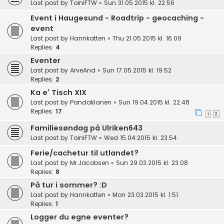
Last post by
ToiniFTW
«
Sun 31.05.2015 kl. 22.56
Event i Haugesund - Roadtrip - geocaching -
event
Last post by
Hannkatten
«
Thu 21.05.2015 kl. 16.09
Replies:
4
Eventer
Last post by
ArveAnd
«
Sun 17.05.2015 kl. 19.52
Replies:
2
Ka e' Tisch XIX
Last post by
Pandaklanen
«
Sun 19.04.2015 kl. 22.48
Replies:
17
1
2
Familiesøndag på Ulriken643
Last post by
ToiniFTW
«
Wed 15.04.2015 kl. 23.54
Ferie/cachetur til utlandet?
Last post by
Mr.Jacobsen
«
Sun 29.03.2015 kl. 23.08
Replies:
8
På tur i sommer? :D
Last post by
Hannkatten
«
Mon 23.03.2015 kl. 1.51
Replies:
1
Logger du egne eventer?