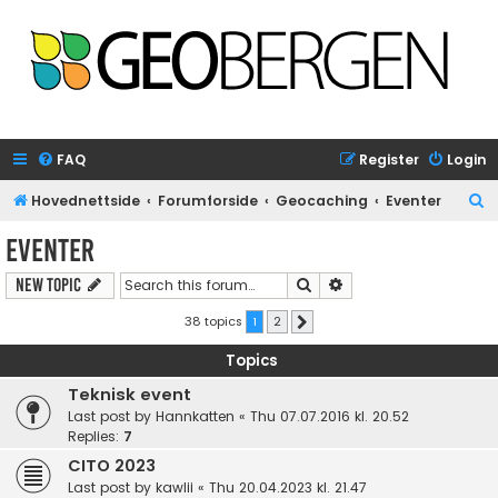
FAQ
Register
Login
S
Hovednettside
Forumforside
Geocaching
Eventer
e
Eventer
a
Search
Advanced search
New Topic
r
c
38 topics
1
2
Next
h
Topics
Teknisk event
Last post by
Hannkatten
«
Thu 07.07.2016 kl. 20.52
Replies:
7
CITO 2023
Last post by
kawlii
«
Thu 20.04.2023 kl. 21.47