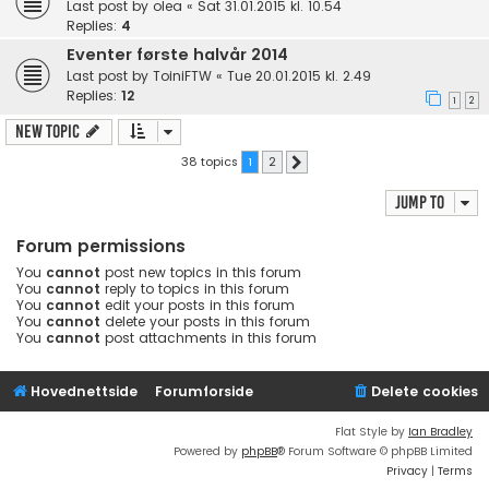
Last post by
olea
«
Sat 31.01.2015 kl. 10.54
Replies:
4
Eventer første halvår 2014
Last post by
ToiniFTW
«
Tue 20.01.2015 kl. 2.49
Replies:
12
1
2
New Topic
38 topics
1
2
Next
Jump to
Forum permissions
You
cannot
post new topics in this forum
You
cannot
reply to topics in this forum
You
cannot
edit your posts in this forum
You
cannot
delete your posts in this forum
You
cannot
post attachments in this forum
Hovednettside
Forumforside
Delete cookies
Flat Style by
Ian Bradley
Powered by
phpBB
® Forum Software © phpBB Limited
Privacy
|
Terms