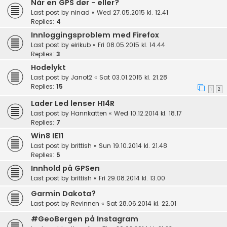
Når en GPS dør - eller?
Last post by
ninad
«
Wed 27.05.2015 kl. 12.41
Replies:
4
Innloggingsproblem med Firefox
Last post by
eirikub
«
Fri 08.05.2015 kl. 14.44
Replies:
3
Hodelykt
Last post by
Janot2
«
Sat 03.01.2015 kl. 21.28
Replies:
15
1
2
Lader Led lenser H14R
Last post by
Hannkatten
«
Wed 10.12.2014 kl. 18.17
Replies:
7
Win8 IE11
Last post by
brittish
«
Sun 19.10.2014 kl. 21.48
Replies:
5
Innhold på GPSen
Last post by
brittish
«
Fri 29.08.2014 kl. 13.00
Garmin Dakota?
Last post by
Revinnen
«
Sat 28.06.2014 kl. 22.01
#GeoBergen på Instagram