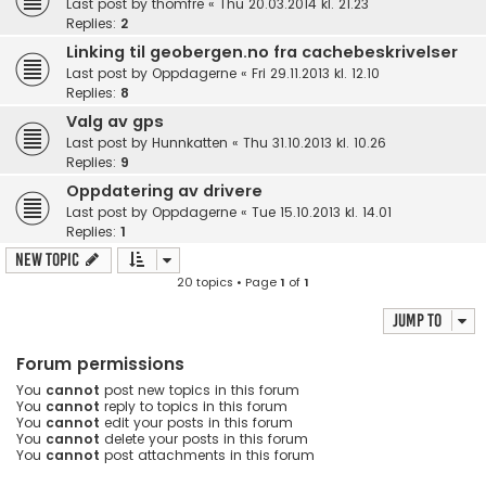
Last post by
thomfre
«
Thu 20.03.2014 kl. 21.23
Replies:
2
Linking til geobergen.no fra cachebeskrivelser
Last post by
Oppdagerne
«
Fri 29.11.2013 kl. 12.10
Replies:
8
Valg av gps
Last post by
Hunnkatten
«
Thu 31.10.2013 kl. 10.26
Replies:
9
Oppdatering av drivere
Last post by
Oppdagerne
«
Tue 15.10.2013 kl. 14.01
Replies:
1
New Topic
20 topics • Page
1
of
1
Jump to
Forum permissions
You
cannot
post new topics in this forum
You
cannot
reply to topics in this forum
You
cannot
edit your posts in this forum
You
cannot
delete your posts in this forum
You
cannot
post attachments in this forum