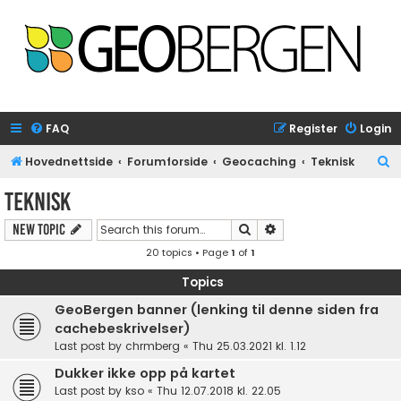
FAQ
Register
Login
S
Hovednettside
Forumforside
Geocaching
Teknisk
e
Teknisk
a
Search
Advanced search
New Topic
r
20 topics • Page
1
of
1
c
h
Topics
GeoBergen banner (lenking til denne siden fra
cachebeskrivelser)
Last post by
chrmberg
«
Thu 25.03.2021 kl. 1.12
Dukker ikke opp på kartet
Last post by
kso
«
Thu 12.07.2018 kl. 22.05