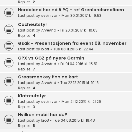
Replies:
2
Hordaland har nå 5 PQ - ref Grenlandsmafiaen
Last post by
sveinivar
«
Mon 30.01.2017 kl. 9.53
Cacheutstyr
Last post by
ArveAnd
«
Fri 20.01.2017 kl. 18.03
Replies:
4
Gsak - Presentasjonen fra event 08. november
Last post by
bjoff
«
Tue 08.11.2016 kl. 22.44
GPX vs GGZ på nyere Garmin
Last post by
ArveAnd
«
Fri 01.04.2016 kl. 15.51
Replies:
7
Greasmonkey finn.no kart
Last post by
ArveAnd
«
Tue 22.12.2015 kl. 19.13
Replies:
4
Klatreutstyr
Last post by
sveinivar
«
Mon 21.12.2015 kl. 21.26
Replies:
3
Hvilken mobil har du?
Last post by
kro8
«
Tue 04.08.2015 kl. 19.48
Replies:
5