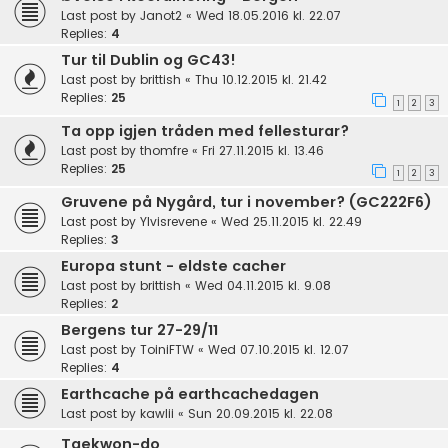
Last post by
Janot2
«
Wed 18.05.2016 kl. 22.07
Replies:
4
Tur til Dublin og GC43!
Last post by
brittish
«
Thu 10.12.2015 kl. 21.42
Replies:
25
1
2
3
Ta opp igjen tråden med fellesturar?
Last post by
thomfre
«
Fri 27.11.2015 kl. 13.46
Replies:
25
1
2
3
Gruvene på Nygård, tur i november? (GC222F6)
Last post by
Ylvisrevene
«
Wed 25.11.2015 kl. 22.49
Replies:
3
Europa stunt - eldste cacher
Last post by
brittish
«
Wed 04.11.2015 kl. 9.08
Replies:
2
Bergens tur 27-29/11
Last post by
ToiniFTW
«
Wed 07.10.2015 kl. 12.07
Replies:
4
Earthcache på earthcachedagen
Last post by
kawlii
«
Sun 20.09.2015 kl. 22.08
Taekwon-do