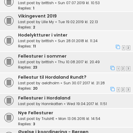
Last post by
brittish
«
Sun 07.07.2019 kl. 10.53
Replies:
1
Vikingevent 2019
Last post by
Lille My
«
Tue 19.02.2019 kl. 22.13
Replies:
2
Hodelyktturer i vinter
Last post by
brittish
«
Sun 28.01.2018 kl. 11.24
Replies:
11
1
2
Fellesturer i sommer
Last post by
brittish
«
Thu 10.08.2017 kl. 20.49
Replies:
23
1
2
3
Fellestur til Hordaland Rundt?
Last post by
aeldholm
«
Sun 30.07.2017 kl. 21.28
Replies:
20
1
2
3
Fellesturer i Hordaland
Last post by
Hannkatten
«
Wed 19.04.2017 kl. 11.51
Nye Fellesturer
Last post by
TrulsHE
«
Mon 13.06.2016 kl. 14.54
Replies:
3
Øvelse i koordinering - Bergen