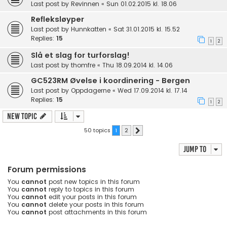
Last post by
Revinnen
«
Sun 01.02.2015 kl. 18.06
Refleksløyper
Last post by
Hunnkatten
«
Sat 31.01.2015 kl. 15.52
Replies:
15
1
2
Slå et slag for turforslag!
Last post by
thomfre
«
Thu 18.09.2014 kl. 14.06
GC523RM Øvelse i koordinering - Bergen
Last post by
Oppdagerne
«
Wed 17.09.2014 kl. 17.14
Replies:
15
1
2
New Topic
50 topics
1
2
Next
Jump to
Forum permissions
You
cannot
post new topics in this forum
You
cannot
reply to topics in this forum
You
cannot
edit your posts in this forum
You
cannot
delete your posts in this forum
You
cannot
post attachments in this forum