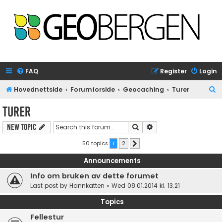
FAQ
Register
Login
S
Hovednettside
Forumforside
Geocaching
Turer
e
Turer
a
Search
Advanced search
New Topic
r
c
50 topics
1
2
Next
h
Announcements
Info om bruken av dette forumet
Last post by
Hannkatten
«
Wed 08.01.2014 kl. 13.21
Topics
Fellestur