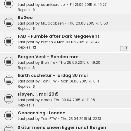
Last post by
scaniacruiser
«
Fri 21.08.2015 kl. 19.27
Replies:
9
RoGeo
Last post by
Mr.Jacobsen
«
Thu 20.08.2015 kl. 5.53
Replies:
8
FAD - Fumble after Dark Megaevent
Last post by
brittish
«
Mon 03.08.2015 kl. 23.47
Replies:
12
1
2
Bergen Vest - Banden mm
Last post by
thomfre
«
Thu 25.06.2015 kl. 19.20
Replies:
3
Earth cachetur - lørdag 30 mai
Last post by
ToiniFTW
«
Mon 01.06.2015 kl. 0.11
Replies:
8
Fløyen, 1. mai 2015
Last post by
abra
«
Thu 30.04.2015 kl. 21.08
Replies:
1
Geocaching i London
Last post by
ToiniFTW
«
Thu 23.04.2015 kl. 22.13
Skitur mens snøen ligger rundt Bergen