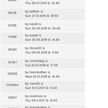
93162
Thu 28.03.2019 kl. 22.45
by
brittish
115178
Sun 27.01.2019 kl. 18.50
by
kawlii
13758
Sun 30.09.2018 kl. 20.46
by
kawlii
74919
Sun 30.09.2018 kl. 14.39
by
åsne221
35301
Thu 06.09.2018 kl. 11.56
by
chrmberg
15787
Tue 23.01.2018 kl. 17.09
by
Hannkatten
22908
Wed 03.01.2018 kl. 16.49
by
Janot2
1744194
Sun 10.12.2017 kl. 21.24
by
sveinivar
13897
Thu 09.11.2017 kl. 14.50
by
Hannkatten