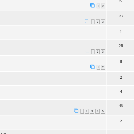
16
1
2
27
1
2
3
1
25
1
2
3
11
1
2
2
4
49
1
2
3
4
5
2
ris