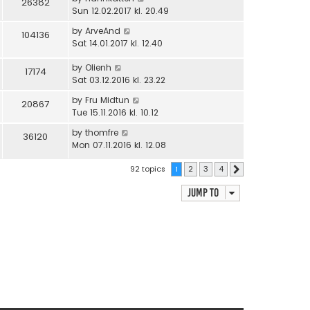
26382
Sun 12.02.2017 kl. 20.49
by
ArveAnd
104136
Sat 14.01.2017 kl. 12.40
by
Olienh
17174
Sat 03.12.2016 kl. 23.22
by
Fru Midtun
20867
Tue 15.11.2016 kl. 10.12
by
thomfre
36120
Mon 07.11.2016 kl. 12.08
92 topics
1
2
3
4
Next
Jump to