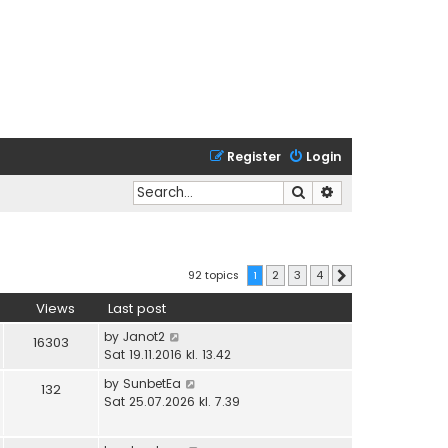
Register
Login
Search
Advanced search
92 topics
1
2
3
4
Next
Views
Last post
by
Janot2
16303
Sat 19.11.2016 kl. 13.42
by
SunbetEa
132
Sat 25.07.2026 kl. 7.39