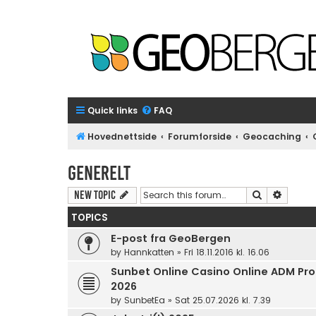
Quick links
FAQ
Hovednettside
Forumforside
Geocaching
Generelt
Search
Advanc
New Topic
TOPICS
E-post fra GeoBergen
by
Hannkatten
»
Fri 18.11.2016 kl. 16.06
Sunbet Online Casino Online ADM Prom
2026
by
SunbetEa
»
Sat 25.07.2026 kl. 7.39