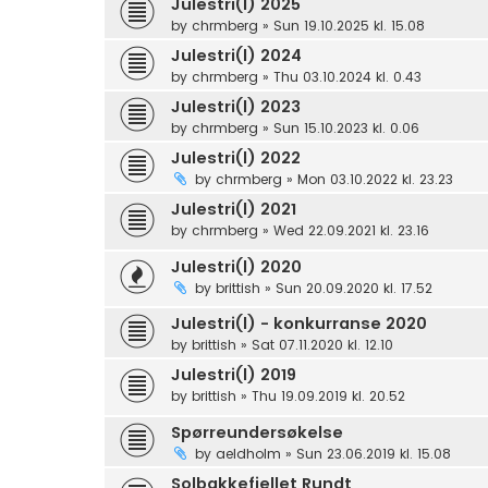
Julestri(l) 2025
by
chrmberg
»
Sun 19.10.2025 kl. 15.08
Julestri(l) 2024
by
chrmberg
»
Thu 03.10.2024 kl. 0.43
Julestri(l) 2023
by
chrmberg
»
Sun 15.10.2023 kl. 0.06
Julestri(l) 2022
by
chrmberg
»
Mon 03.10.2022 kl. 23.23
Julestri(l) 2021
by
chrmberg
»
Wed 22.09.2021 kl. 23.16
Julestri(l) 2020
by
brittish
»
Sun 20.09.2020 kl. 17.52
Julestri(l) - konkurranse 2020
by
brittish
»
Sat 07.11.2020 kl. 12.10
Julestri(l) 2019
by
brittish
»
Thu 19.09.2019 kl. 20.52
Spørreundersøkelse
by
aeldholm
»
Sun 23.06.2019 kl. 15.08
Solbakkefjellet Rundt