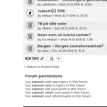
by
aeldholm
»
Mon 12.12.2016 kl. 12.20
Julestri(l) 2016
by
eirikub
»
Wed 02.11.2016 kl. 19.29
TB på ville veier
by
Olienh
»
Sat 03.12.2016 kl. 23.22
Noen som vil overta cacher?
by
Fru Midtun
»
Wed 19.10.2016 kl. 7.38
Bergen – Norges cachehovedstad?
by
olea
»
Thu 30.06.2016 kl. 15.16
New Topic
Return to Board Index
Forum permissions
You
cannot
post new topics in this forum
You
cannot
reply to topics in this forum
You
cannot
edit your posts in this forum
You
cannot
delete your posts in this forum
You
cannot
post attachments in this forum