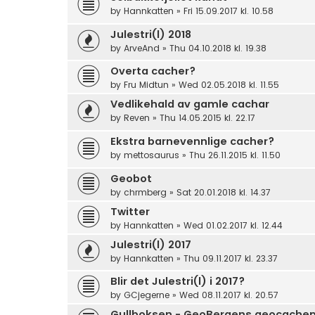
by
Hannkatten
»
Fri 15.09.2017 kl. 10.58
Julestri(l) 2018
by
ArveAnd
»
Thu 04.10.2018 kl. 19.38
Overta cacher?
by
Fru Midtun
»
Wed 02.05.2018 kl. 11.55
Vedlikehald av gamle cachar
by
Reven
»
Thu 14.05.2015 kl. 22.17
Ekstra barnevennlige cacher?
by
mettosaurus
»
Thu 26.11.2015 kl. 11.50
Geobot
by
chrmberg
»
Sat 20.01.2018 kl. 14.37
Twitter
by
Hannkatten
»
Wed 01.02.2017 kl. 12.44
Julestri(l) 2017
by
Hannkatten
»
Thu 09.11.2017 kl. 23.37
Blir det Julestri(l) i 2017?
by
GCjegerne
»
Wed 08.11.2017 kl. 20.57
Gullboksen - GeoBergens geocachep