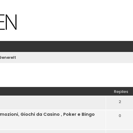
Generelt
ed search
Replies
2
ozioni, Giochi da Casino , Poker e Bingo
0