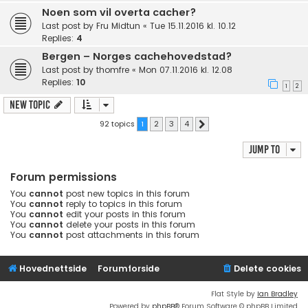
Noen som vil overta cacher?
Last post by
Fru Midtun
«
Tue 15.11.2016 kl. 10.12
Replies:
4
Bergen – Norges cachehovedstad?
Last post by
thomfre
«
Mon 07.11.2016 kl. 12.08
Replies:
10
1
2
New Topic
92 topics
1
2
3
4
Next
Jump to
Forum permissions
You
cannot
post new topics in this forum
You
cannot
reply to topics in this forum
You
cannot
edit your posts in this forum
You
cannot
delete your posts in this forum
You
cannot
post attachments in this forum
Hovednettside
Forumforside
Delete cookies
Flat Style by
Ian Bradley
Powered by
phpBB
® Forum Software © phpBB Limited