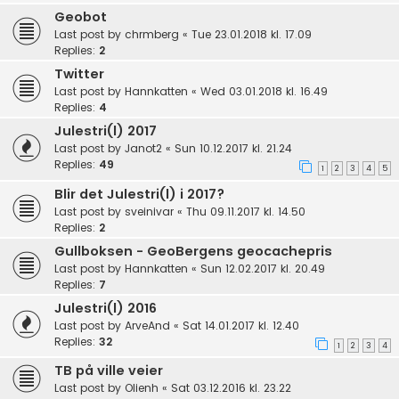
Geobot
Last post by
chrmberg
«
Tue 23.01.2018 kl. 17.09
Replies:
2
Twitter
Last post by
Hannkatten
«
Wed 03.01.2018 kl. 16.49
Replies:
4
Julestri(l) 2017
Last post by
Janot2
«
Sun 10.12.2017 kl. 21.24
Replies:
49
1
2
3
4
5
Blir det Julestri(l) i 2017?
Last post by
sveinivar
«
Thu 09.11.2017 kl. 14.50
Replies:
2
Gullboksen - GeoBergens geocachepris
Last post by
Hannkatten
«
Sun 12.02.2017 kl. 20.49
Replies:
7
Julestri(l) 2016
Last post by
ArveAnd
«
Sat 14.01.2017 kl. 12.40
Replies:
32
1
2
3
4
TB på ville veier
Last post by
Olienh
«
Sat 03.12.2016 kl. 23.22