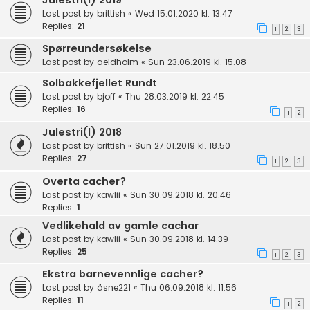
Last post by
brittish
«
Wed 15.01.2020 kl. 13.47
Replies:
21
1
2
3
Spørreundersøkelse
Last post by
aeldholm
«
Sun 23.06.2019 kl. 15.08
Solbakkefjellet Rundt
Last post by
bjoff
«
Thu 28.03.2019 kl. 22.45
Replies:
16
1
2
Julestri(l) 2018
Last post by
brittish
«
Sun 27.01.2019 kl. 18.50
Replies:
27
1
2
3
Overta cacher?
Last post by
kawlii
«
Sun 30.09.2018 kl. 20.46
Replies:
1
Vedlikehald av gamle cachar
Last post by
kawlii
«
Sun 30.09.2018 kl. 14.39
Replies:
25
1
2
3
Ekstra barnevennlige cacher?
Last post by
åsne221
«
Thu 06.09.2018 kl. 11.56
Replies:
11
1
2