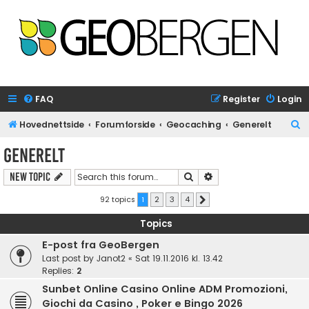
FAQ
Register
Login
S
Hovednettside
Forumforside
Geocaching
Generelt
e
Generelt
a
Search
Advanced search
New Topic
r
c
92 topics
1
2
3
4
Next
h
Topics
E-post fra GeoBergen
Last post by
Janot2
«
Sat 19.11.2016 kl. 13.42
Replies:
2
Sunbet Online Casino Online ADM Promozioni,
Giochi da Casino , Poker e Bingo 2026