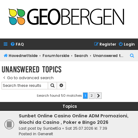
FAQ
Register
Login
S
Hovednettside
Forumforside
Search
Unanswered topics
e
Unanswered topics
a
Go to advanced search
r
Search
Advanced search
c
h
Search found 50 matches
1
2
Next
Topics
Sunbet Online Casino Online ADM Promozioni,
Giochi da Casino , Poker e Bingo 2026
Last post by
SunbetEa
«
Sat 25.07.2026 kl. 7.39
Posted in
Generelt