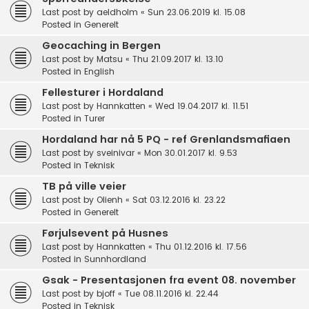
Last post by
aeldholm
«
Sun 23.06.2019 kl. 15.08
Posted in
Generelt
Geocaching in Bergen
Last post by
Matsu
«
Thu 21.09.2017 kl. 13.10
Posted in
English
Fellesturer i Hordaland
Last post by
Hannkatten
«
Wed 19.04.2017 kl. 11.51
Posted in
Turer
Hordaland har nå 5 PQ - ref Grenlandsmafiaen
Last post by
sveinivar
«
Mon 30.01.2017 kl. 9.53
Posted in
Teknisk
TB på ville veier
Last post by
Olienh
«
Sat 03.12.2016 kl. 23.22
Posted in
Generelt
Førjulsevent på Husnes
Last post by
Hannkatten
«
Thu 01.12.2016 kl. 17.56
Posted in
Sunnhordland
Gsak - Presentasjonen fra event 08. november
Last post by
bjoff
«
Tue 08.11.2016 kl. 22.44
Posted in
Teknisk