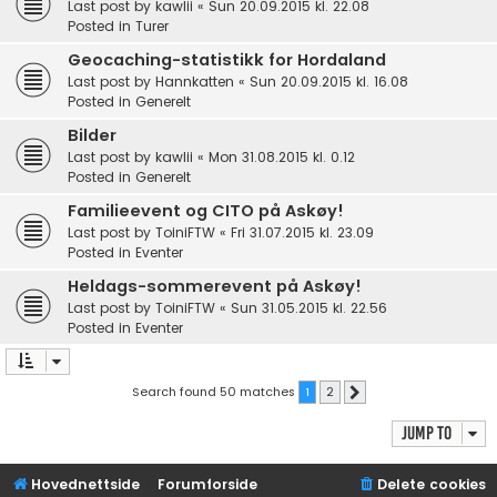
Last post by
kawlii
«
Sun 20.09.2015 kl. 22.08
Posted in
Turer
Geocaching-statistikk for Hordaland
Last post by
Hannkatten
«
Sun 20.09.2015 kl. 16.08
Posted in
Generelt
Bilder
Last post by
kawlii
«
Mon 31.08.2015 kl. 0.12
Posted in
Generelt
Familieevent og CITO på Askøy!
Last post by
ToiniFTW
«
Fri 31.07.2015 kl. 23.09
Posted in
Eventer
Heldags-sommerevent på Askøy!
Last post by
ToiniFTW
«
Sun 31.05.2015 kl. 22.56
Posted in
Eventer
Search found 50 matches
1
2
Next
Jump to
Hovednettside
Forumforside
Delete cookies