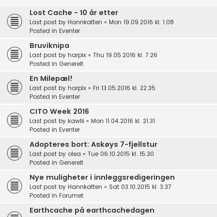
Lost Cache - 10 år etter
Last post by
Hannkatten
«
Mon 19.09.2016 kl. 1.08
Posted in
Eventer
Bruviknipa
Last post by
harpix
«
Thu 19.05.2016 kl. 7.26
Posted in
Generelt
En Milepæl!
Last post by
harpix
«
Fri 13.05.2016 kl. 22.35
Posted in
Eventer
CITO Week 2016
Last post by
kawlii
«
Mon 11.04.2016 kl. 21.31
Posted in
Eventer
Adopteres bort: Askøys 7-fjellstur
Last post by
olea
«
Tue 06.10.2015 kl. 15.30
Posted in
Generelt
Nye muligheter i innleggsredigeringen
Last post by
Hannkatten
«
Sat 03.10.2015 kl. 3.37
Posted in
Forumet
Earthcache på earthcachedagen