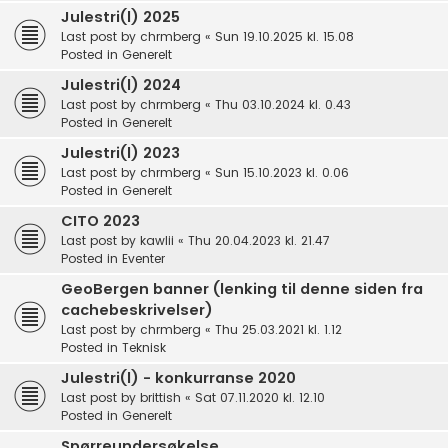
Julestri(l) 2025
Last post by
chrmberg
«
Sun 19.10.2025 kl. 15.08
Posted in
Generelt
Julestri(l) 2024
Last post by
chrmberg
«
Thu 03.10.2024 kl. 0.43
Posted in
Generelt
Julestri(l) 2023
Last post by
chrmberg
«
Sun 15.10.2023 kl. 0.06
Posted in
Generelt
CITO 2023
Last post by
kawlii
«
Thu 20.04.2023 kl. 21.47
Posted in
Eventer
GeoBergen banner (lenking til denne siden fra
cachebeskrivelser)
Last post by
chrmberg
«
Thu 25.03.2021 kl. 1.12
Posted in
Teknisk
Julestri(l) - konkurranse 2020
Last post by
brittish
«
Sat 07.11.2020 kl. 12.10
Posted in
Generelt
Spørreundersøkelse