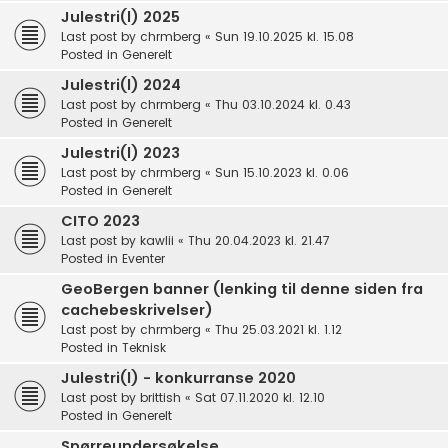
Julestri(l) 2025
Last post by
chrmberg
«
Sun 19.10.2025 kl. 15.08
Posted in
Generelt
Julestri(l) 2024
Last post by
chrmberg
«
Thu 03.10.2024 kl. 0.43
Posted in
Generelt
Julestri(l) 2023
Last post by
chrmberg
«
Sun 15.10.2023 kl. 0.06
Posted in
Generelt
CITO 2023
Last post by
kawlii
«
Thu 20.04.2023 kl. 21.47
Posted in
Eventer
GeoBergen banner (lenking til denne siden fra
cachebeskrivelser)
Last post by
chrmberg
«
Thu 25.03.2021 kl. 1.12
Posted in
Teknisk
Julestri(l) - konkurranse 2020
Last post by
brittish
«
Sat 07.11.2020 kl. 12.10
Posted in
Generelt
Spørreundersøkelse