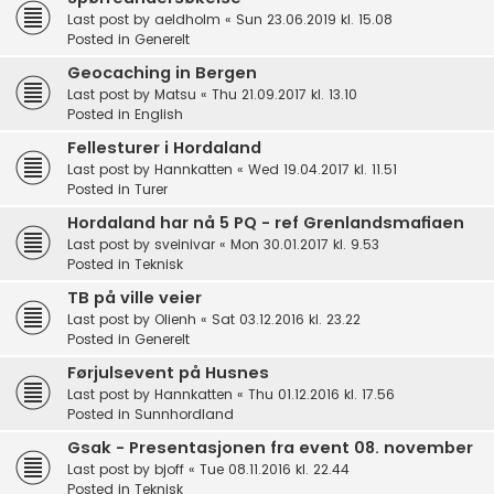
Last post by
aeldholm
«
Sun 23.06.2019 kl. 15.08
Posted in
Generelt
Geocaching in Bergen
Last post by
Matsu
«
Thu 21.09.2017 kl. 13.10
Posted in
English
Fellesturer i Hordaland
Last post by
Hannkatten
«
Wed 19.04.2017 kl. 11.51
Posted in
Turer
Hordaland har nå 5 PQ - ref Grenlandsmafiaen
Last post by
sveinivar
«
Mon 30.01.2017 kl. 9.53
Posted in
Teknisk
TB på ville veier
Last post by
Olienh
«
Sat 03.12.2016 kl. 23.22
Posted in
Generelt
Førjulsevent på Husnes
Last post by
Hannkatten
«
Thu 01.12.2016 kl. 17.56
Posted in
Sunnhordland
Gsak - Presentasjonen fra event 08. november
Last post by
bjoff
«
Tue 08.11.2016 kl. 22.44
Posted in
Teknisk