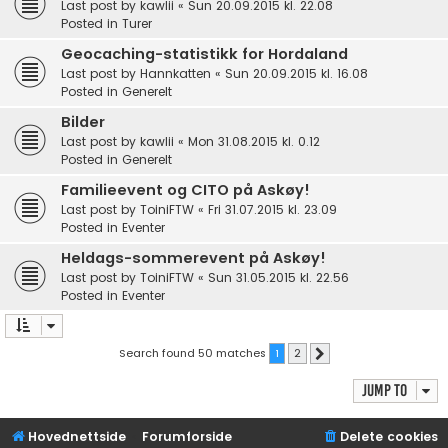
Last post by
kawlii
«
Sun 20.09.2015 kl. 22.08
Posted in
Turer
Geocaching-statistikk for Hordaland
Last post by
Hannkatten
«
Sun 20.09.2015 kl. 16.08
Posted in
Generelt
Bilder
Last post by
kawlii
«
Mon 31.08.2015 kl. 0.12
Posted in
Generelt
Familieevent og CITO på Askøy!
Last post by
ToiniFTW
«
Fri 31.07.2015 kl. 23.09
Posted in
Eventer
Heldags-sommerevent på Askøy!
Last post by
ToiniFTW
«
Sun 31.05.2015 kl. 22.56
Posted in
Eventer
Search found 50 matches
1
2
Next
Jump to
Hovednettside
Forumforside
Delete cookies