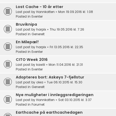
Lost Cache - 10 år etter
Last post by
Hannkatten
«
Mon 19.09.2016 kl. 1.08
Posted in
Eventer
Bruviknipa
Last post by
harpix
«
Thu 19.05.2016 kl. 7.26
Posted in
Generelt
En Milepæl!
Last post by
harpix
«
Fri 13.05.2016 kl. 22.35
Posted in
Eventer
CITO Week 2016
Last post by
kawlii
«
Mon 11.04.2016 kl. 21.31
Posted in
Eventer
Adopteres bort: Askøys 7-fjellstur
Last post by
olea
«
Tue 06.10.2015 kl. 15.30
Posted in
Generelt
Nye muligheter i innleggsredigeringen
Last post by
Hannkatten
«
Sat 03.10.2015 kl. 3.37
Posted in
Forumet
Earthcache på earthcachedagen