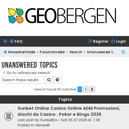
FAQ
Register
Login
S
Hovednettside
Forumforside
Search
Unanswered topics
e
Unanswered topics
a
Go to advanced search
r
Search
Advanced search
c
h
Search found 50 matches
1
2
Next
Topics
Sunbet Online Casino Online ADM Promozioni,
Giochi da Casino , Poker e Bingo 2026
Last post by
SunbetEa
«
Sat 25.07.2026 kl. 7.39
Posted in
Generelt