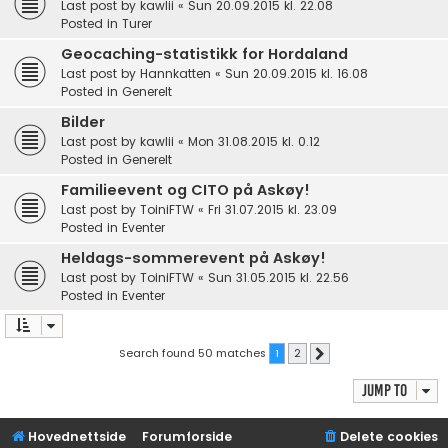
Last post by
kawlii
«
Sun 20.09.2015 kl. 22.08
Posted in
Turer
Geocaching-statistikk for Hordaland
Last post by
Hannkatten
«
Sun 20.09.2015 kl. 16.08
Posted in
Generelt
Bilder
Last post by
kawlii
«
Mon 31.08.2015 kl. 0.12
Posted in
Generelt
Familieevent og CITO på Askøy!
Last post by
ToiniFTW
«
Fri 31.07.2015 kl. 23.09
Posted in
Eventer
Heldags-sommerevent på Askøy!
Last post by
ToiniFTW
«
Sun 31.05.2015 kl. 22.56
Posted in
Eventer
Search found 50 matches
1
2
Next
Jump to
Hovednettside
Forumforside
Delete cookies