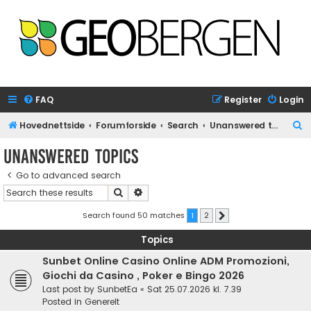
FAQ
Register
Login
S
Hovednettside
Forumforside
Search
Unanswered topics
e
Unanswered topics
a
Go to advanced search
r
Search
Advanced search
c
h
Search found 50 matches
1
2
Next
Topics
Sunbet Online Casino Online ADM Promozioni,
Giochi da Casino , Poker e Bingo 2026
Last post by
SunbetEa
«
Sat 25.07.2026 kl. 7.39
Posted in
Generelt