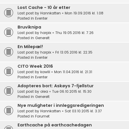
Lost Cache - 10 år etter
Last post by
Hannkatten
«
Mon 19.09.2016 kl. 1.08
Posted in
Eventer
Bruviknipa
Last post by
harpix
«
Thu 19.05.2016 kl. 7.26
Posted in
Generelt
En Milepæl!
Last post by
harpix
«
Fri 13.05.2016 kl. 22.35
Posted in
Eventer
CITO Week 2016
Last post by
kawlii
«
Mon 11.04.2016 kl. 21.31
Posted in
Eventer
Adopteres bort: Askøys 7-fjellstur
Last post by
olea
«
Tue 06.10.2015 kl. 15.30
Posted in
Generelt
Nye muligheter i innleggsredigeringen
Last post by
Hannkatten
«
Sat 03.10.2015 kl. 3.37
Posted in
Forumet
Earthcache på earthcachedagen