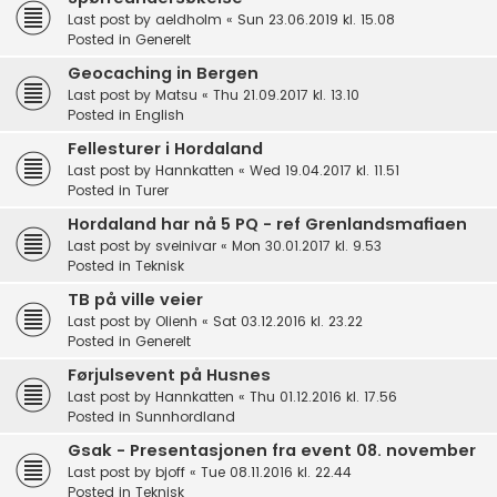
Last post by
aeldholm
«
Sun 23.06.2019 kl. 15.08
Posted in
Generelt
Geocaching in Bergen
Last post by
Matsu
«
Thu 21.09.2017 kl. 13.10
Posted in
English
Fellesturer i Hordaland
Last post by
Hannkatten
«
Wed 19.04.2017 kl. 11.51
Posted in
Turer
Hordaland har nå 5 PQ - ref Grenlandsmafiaen
Last post by
sveinivar
«
Mon 30.01.2017 kl. 9.53
Posted in
Teknisk
TB på ville veier
Last post by
Olienh
«
Sat 03.12.2016 kl. 23.22
Posted in
Generelt
Førjulsevent på Husnes
Last post by
Hannkatten
«
Thu 01.12.2016 kl. 17.56
Posted in
Sunnhordland
Gsak - Presentasjonen fra event 08. november
Last post by
bjoff
«
Tue 08.11.2016 kl. 22.44
Posted in
Teknisk