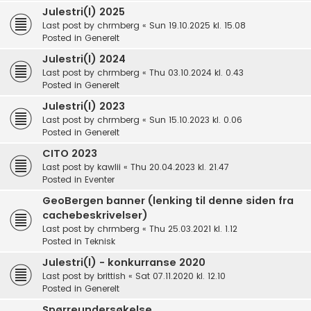
Julestri(l) 2025
Last post by
chrmberg
«
Sun 19.10.2025 kl. 15.08
Posted in
Generelt
Julestri(l) 2024
Last post by
chrmberg
«
Thu 03.10.2024 kl. 0.43
Posted in
Generelt
Julestri(l) 2023
Last post by
chrmberg
«
Sun 15.10.2023 kl. 0.06
Posted in
Generelt
CITO 2023
Last post by
kawlii
«
Thu 20.04.2023 kl. 21.47
Posted in
Eventer
GeoBergen banner (lenking til denne siden fra
cachebeskrivelser)
Last post by
chrmberg
«
Thu 25.03.2021 kl. 1.12
Posted in
Teknisk
Julestri(l) - konkurranse 2020
Last post by
brittish
«
Sat 07.11.2020 kl. 12.10
Posted in
Generelt
Spørreundersøkelse