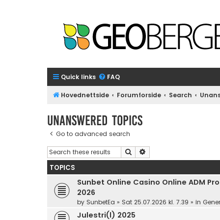
Quick links
FAQ
Hovednettside
Forumforside
Search
Unans
Unanswered topics
Go to advanced search
Search
Advanced search
TOPICS
Sunbet Online Casino Online ADM Prom
2026
by
SunbetEa
»
Sat 25.07.2026 kl. 7.39
» in
Gener
Julestri(l) 2025