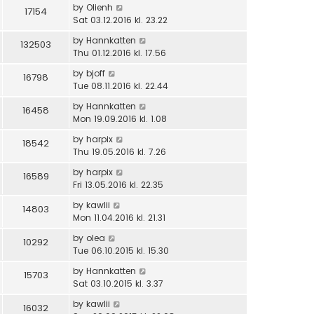
by
Olienh
17154
Sat 03.12.2016 kl. 23.22
by
Hannkatten
132503
Thu 01.12.2016 kl. 17.56
by
bjoff
16798
Tue 08.11.2016 kl. 22.44
by
Hannkatten
16458
Mon 19.09.2016 kl. 1.08
by
harpix
18542
Thu 19.05.2016 kl. 7.26
by
harpix
16589
Fri 13.05.2016 kl. 22.35
by
kawlii
14803
Mon 11.04.2016 kl. 21.31
by
olea
10292
Tue 06.10.2015 kl. 15.30
by
Hannkatten
15703
Sat 03.10.2015 kl. 3.37
by
kawlii
16032