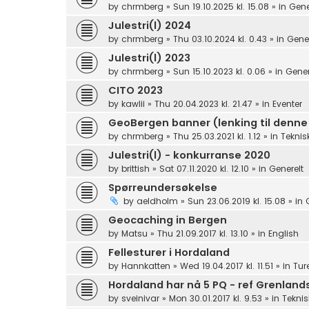
by
chrmberg
»
Sun 19.10.2025 kl. 15.08
» in
Gene
Julestri(l) 2024
by
chrmberg
»
Thu 03.10.2024 kl. 0.43
» in
Gener
Julestri(l) 2023
by
chrmberg
»
Sun 15.10.2023 kl. 0.06
» in
Gener
CITO 2023
by
kawlii
»
Thu 20.04.2023 kl. 21.47
» in
Eventer
GeoBergen banner (lenking til denne
by
chrmberg
»
Thu 25.03.2021 kl. 1.12
» in
Teknis
Julestri(l) - konkurranse 2020
by
brittish
»
Sat 07.11.2020 kl. 12.10
» in
Generelt
Spørreundersøkelse
by
aeldholm
»
Sun 23.06.2019 kl. 15.08
» in
Geocaching in Bergen
by
Matsu
»
Thu 21.09.2017 kl. 13.10
» in
English
Fellesturer i Hordaland
by
Hannkatten
»
Wed 19.04.2017 kl. 11.51
» in
Tur
Hordaland har nå 5 PQ - ref Grenlan
by
sveinivar
»
Mon 30.01.2017 kl. 9.53
» in
Teknis