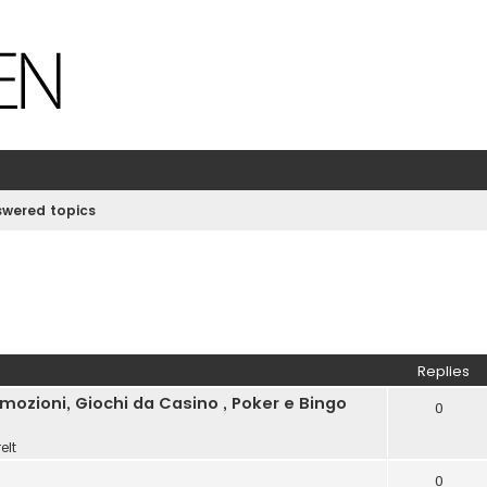
wered topics
Replies
ozioni, Giochi da Casino , Poker e Bingo
0
elt
0