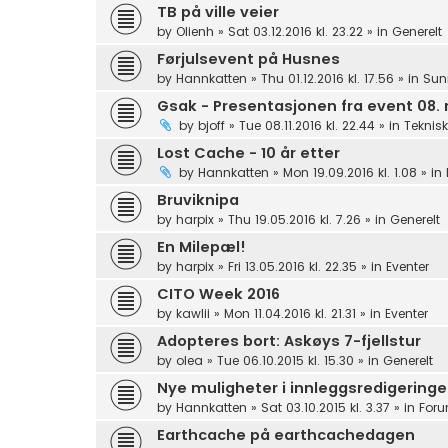
TB på ville veier
by
Olienh
»
Sat 03.12.2016 kl. 23.22
» in
Generelt
Førjulsevent på Husnes
by
Hannkatten
»
Thu 01.12.2016 kl. 17.56
» in
Sun
Gsak - Presentasjonen fra event 08
by
bjoff
»
Tue 08.11.2016 kl. 22.44
» in
Teknisk
Lost Cache - 10 år etter
by
Hannkatten
»
Mon 19.09.2016 kl. 1.08
» in
Bruviknipa
by
harpix
»
Thu 19.05.2016 kl. 7.26
» in
Generelt
En Milepæl!
by
harpix
»
Fri 13.05.2016 kl. 22.35
» in
Eventer
CITO Week 2016
by
kawlii
»
Mon 11.04.2016 kl. 21.31
» in
Eventer
Adopteres bort: Askøys 7-fjellstur
by
olea
»
Tue 06.10.2015 kl. 15.30
» in
Generelt
Nye muligheter i innleggsredigering
by
Hannkatten
»
Sat 03.10.2015 kl. 3.37
» in
Foru
Earthcache på earthcachedagen