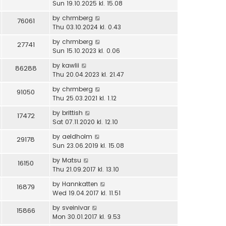
Sun 19.10.2025 kl. 15.08
by
chrmberg
76061
Thu 03.10.2024 kl. 0.43
by
chrmberg
27741
Sun 15.10.2023 kl. 0.06
by
kawlii
86288
Thu 20.04.2023 kl. 21.47
by
chrmberg
91050
Thu 25.03.2021 kl. 1.12
by
brittish
17472
Sat 07.11.2020 kl. 12.10
by
aeldholm
29178
Sun 23.06.2019 kl. 15.08
by
Matsu
16150
Thu 21.09.2017 kl. 13.10
by
Hannkatten
16879
Wed 19.04.2017 kl. 11.51
by
sveinivar
15866
Mon 30.01.2017 kl. 9.53