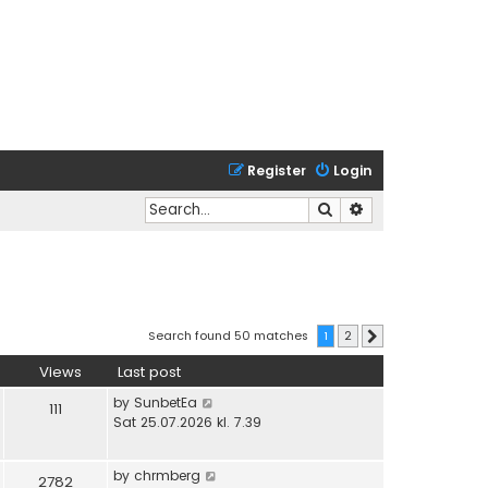
Register
Login
Search
Advanced search
Search found 50 matches
1
2
Next
Views
Last post
by
SunbetEa
111
Sat 25.07.2026 kl. 7.39
by
chrmberg
2782