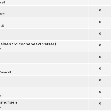
relt
0
elt
0
elt
0
 siden fra cachebeskrivelser)
0
k
0
0
Generelt
0
0
er
dsmafiaen
0
k