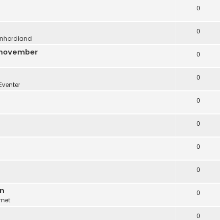
0
0
nhordland
. november
0
0
Eventer
0
0
0
0
en
0
met
0