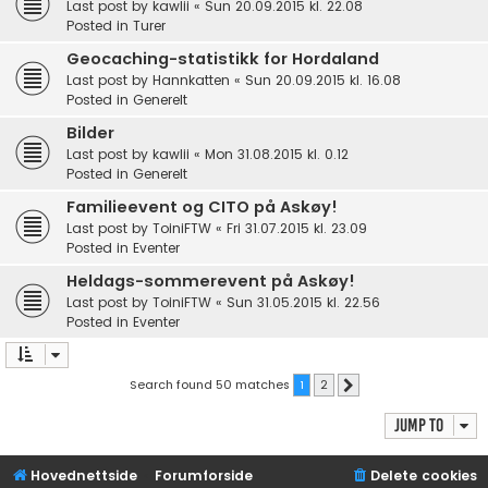
Last post by
kawlii
«
Sun 20.09.2015 kl. 22.08
Posted in
Turer
Geocaching-statistikk for Hordaland
Last post by
Hannkatten
«
Sun 20.09.2015 kl. 16.08
Posted in
Generelt
Bilder
Last post by
kawlii
«
Mon 31.08.2015 kl. 0.12
Posted in
Generelt
Familieevent og CITO på Askøy!
Last post by
ToiniFTW
«
Fri 31.07.2015 kl. 23.09
Posted in
Eventer
Heldags-sommerevent på Askøy!
Last post by
ToiniFTW
«
Sun 31.05.2015 kl. 22.56
Posted in
Eventer
Search found 50 matches
1
2
Next
Jump to
Hovednettside
Forumforside
Delete cookies