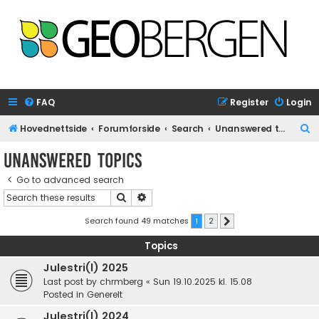
FAQ
Register
Login
S
Hovednettside
Forumforside
Search
Unanswered topics
e
Unanswered topics
a
Go to advanced search
r
Search
Advanced search
c
h
Search found 49 matches
1
2
Next
Topics
Julestri(l) 2025
Last post by
chrmberg
«
Sun 19.10.2025 kl. 15.08
Posted in
Generelt
Julestri(l) 2024