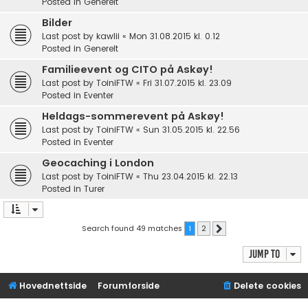
Posted in
Generelt
Bilder
Last post by
kawlii
«
Mon 31.08.2015 kl. 0.12
Posted in
Generelt
Familieevent og CITO på Askøy!
Last post by
ToiniFTW
«
Fri 31.07.2015 kl. 23.09
Posted in
Eventer
Heldags-sommerevent på Askøy!
Last post by
ToiniFTW
«
Sun 31.05.2015 kl. 22.56
Posted in
Eventer
Geocaching i London
Last post by
ToiniFTW
«
Thu 23.04.2015 kl. 22.13
Posted in
Turer
Search found 49 matches
1
2
Next
Jump to
Hovednettside
Forumforside
Delete cookies