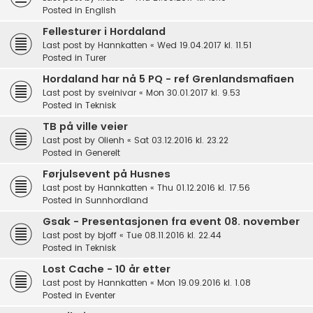
Posted in
English
Fellesturer i Hordaland
Last post by
Hannkatten
«
Wed 19.04.2017 kl. 11.51
Posted in
Turer
Hordaland har nå 5 PQ - ref Grenlandsmafiaen
Last post by
sveinivar
«
Mon 30.01.2017 kl. 9.53
Posted in
Teknisk
TB på ville veier
Last post by
Olienh
«
Sat 03.12.2016 kl. 23.22
Posted in
Generelt
Førjulsevent på Husnes
Last post by
Hannkatten
«
Thu 01.12.2016 kl. 17.56
Posted in
Sunnhordland
Gsak - Presentasjonen fra event 08. november
Last post by
bjoff
«
Tue 08.11.2016 kl. 22.44
Posted in
Teknisk
Lost Cache - 10 år etter
Last post by
Hannkatten
«
Mon 19.09.2016 kl. 1.08
Posted in
Eventer