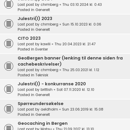
Last post by
chrmberg
«
Thu 03.10.2024 kl. 0.43
Posted in
Generelt
Julestri(l) 2023
Last post by
chrmberg
«
Sun 15.10.2023 kl. 0.06
Posted in
Generelt
CITO 2023
Last post by
kawlii
«
Thu 20.04.2023 kl. 21.47
Posted in
Eventer
GeoBergen banner (lenking til denne siden fra
cachebeskrivelser)
Last post by
chrmberg
«
Thu 25.03.2021 kl. 1.12
Posted in
Teknisk
Julestri(l) - konkurranse 2020
Last post by
brittish
«
Sat 07.11.2020 kl. 12.10
Posted in
Generelt
Spørreundersøkelse
Last post by
aeldholm
«
Sun 23.06.2019 kl. 15.08
Posted in
Generelt
Geocaching in Bergen
Last post by
Matsu
«
Thu 21.09.2017 kl. 13.10