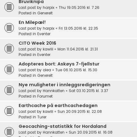
Bruviknipa
Last post by
harpix
«
Thu 19.05.2016 kl. 7.26
Posted in
Generelt
En Milepæl!
Last post by
harpix
«
Fri 13.05.2016 kl. 22.35
Posted in
Eventer
CITO Week 2016
Last post by
kawlii
«
Mon 11.04.2016 kl. 21.31
Posted in
Eventer
Adopteres bort: Askøys 7-fjellstur
Last post by
olea
«
Tue 06.10.2015 kl. 15.30
Posted in
Generelt
Nye muligheter i innleggsredigeringen
Last post by
Hannkatten
«
Sat 03.10.2015 kl. 3.37
Posted in
Forumet
Earthcache på earthcachedagen
Last post by
kawlii
«
Sun 20.09.2015 kl. 22.08
Posted in
Turer
Geocaching-statistikk for Hordaland
Last post by
Hannkatten
«
Sun 20.09.2015 kl. 16.08