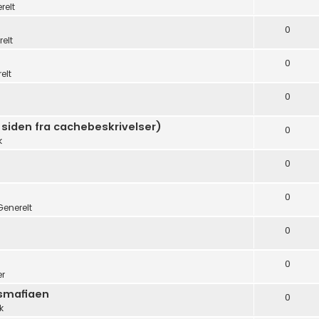
relt
0
elt
0
elt
0
 siden fra cachebeskrivelser)
0
k
0
0
Generelt
0
0
er
dsmafiaen
0
k