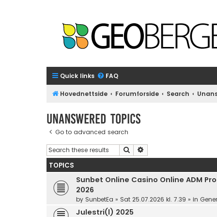
Quick links
FAQ
Hovednettside
Forumforside
Search
Unans
Unanswered topics
Go to advanced search
Search
Advanced search
TOPICS
Sunbet Online Casino Online ADM Prom
2026
by
SunbetEa
»
Sat 25.07.2026 kl. 7.39
» in
Gener
Julestri(l) 2025