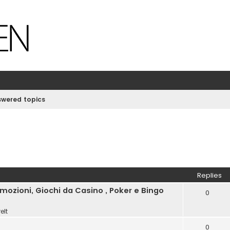
wered topics
Replies
ozioni, Giochi da Casino , Poker e Bingo
0
elt
0