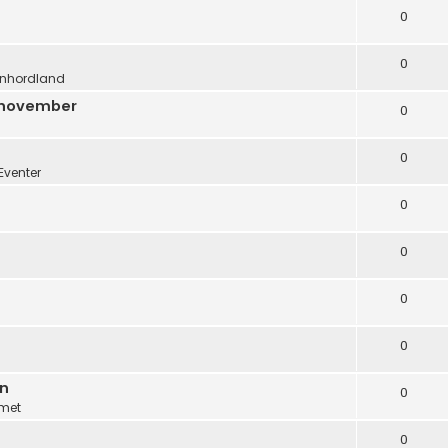
0
0
nhordland
. november
0
0
Eventer
0
0
0
0
en
0
met
0