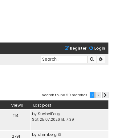
Register
Login
Search
Advanced search
Search found 50 matches
1
2
Next
Views
Last post
by
SunbetEa
114
Sat 25.07.2026 kl. 7.39
by
chrmberg
2791