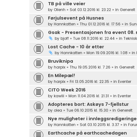
TB på ville veier
by
Olienh
»
Sat 03.12.2016 kl. 23.22
» in
Generelt
Førjulsevent på Husnes
by
Hannkatten
»
Thu 01.12.2016 kl. 17.56
» in
Sun
Gsak - Presentasjonen fra event 08
by
bjoff
»
Tue 08.11.2016 kl. 22.44
» in
Teknisk
Lost Cache - 10 år etter
by
Hannkatten
»
Mon 19.09.2016 kl. 1.08
» in
Bruviknipa
by
harpix
»
Thu 19.05.2016 kl. 7.26
» in
Generelt
En Milepæl!
by
harpix
»
Fri 13.05.2016 kl. 22.35
» in
Eventer
CITO Week 2016
by
kawlii
»
Mon 11.04.2016 kl. 21.31
» in
Eventer
Adopteres bort: Askøys 7-fjellstur
by
olea
»
Tue 06.10.2015 kl. 15.30
» in
Generelt
Nye muligheter i innleggsredigering
by
Hannkatten
»
Sat 03.10.2015 kl. 3.37
» in
Foru
Earthcache på earthcachedagen