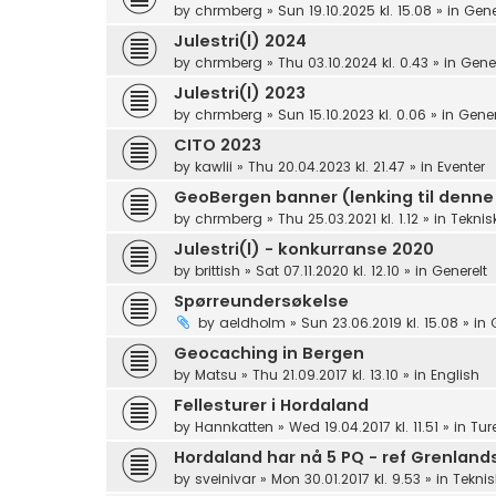
by
chrmberg
»
Sun 19.10.2025 kl. 15.08
» in
Gene
Julestri(l) 2024
by
chrmberg
»
Thu 03.10.2024 kl. 0.43
» in
Gener
Julestri(l) 2023
by
chrmberg
»
Sun 15.10.2023 kl. 0.06
» in
Gener
CITO 2023
by
kawlii
»
Thu 20.04.2023 kl. 21.47
» in
Eventer
GeoBergen banner (lenking til denne
by
chrmberg
»
Thu 25.03.2021 kl. 1.12
» in
Teknis
Julestri(l) - konkurranse 2020
by
brittish
»
Sat 07.11.2020 kl. 12.10
» in
Generelt
Spørreundersøkelse
by
aeldholm
»
Sun 23.06.2019 kl. 15.08
» in
Geocaching in Bergen
by
Matsu
»
Thu 21.09.2017 kl. 13.10
» in
English
Fellesturer i Hordaland
by
Hannkatten
»
Wed 19.04.2017 kl. 11.51
» in
Tur
Hordaland har nå 5 PQ - ref Grenlan
by
sveinivar
»
Mon 30.01.2017 kl. 9.53
» in
Teknis