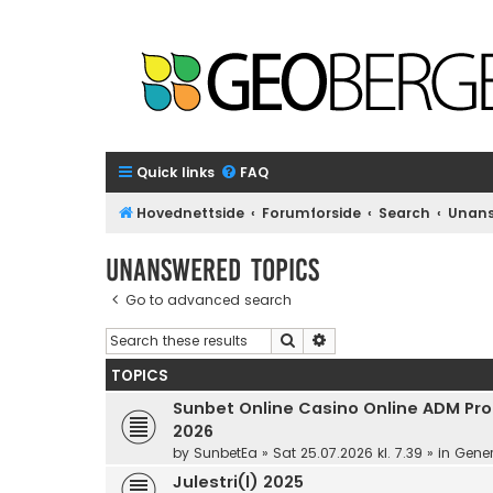
Quick links
FAQ
Hovednettside
Forumforside
Search
Unans
Unanswered topics
Go to advanced search
Search
Advanced search
TOPICS
Sunbet Online Casino Online ADM Prom
2026
by
SunbetEa
»
Sat 25.07.2026 kl. 7.39
» in
Gener
Julestri(l) 2025