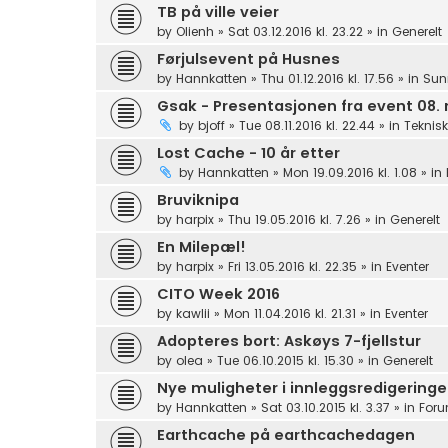
TB på ville veier
by
Olienh
»
Sat 03.12.2016 kl. 23.22
» in
Generelt
Førjulsevent på Husnes
by
Hannkatten
»
Thu 01.12.2016 kl. 17.56
» in
Sun
Gsak - Presentasjonen fra event 08
by
bjoff
»
Tue 08.11.2016 kl. 22.44
» in
Teknisk
Lost Cache - 10 år etter
by
Hannkatten
»
Mon 19.09.2016 kl. 1.08
» in
Bruviknipa
by
harpix
»
Thu 19.05.2016 kl. 7.26
» in
Generelt
En Milepæl!
by
harpix
»
Fri 13.05.2016 kl. 22.35
» in
Eventer
CITO Week 2016
by
kawlii
»
Mon 11.04.2016 kl. 21.31
» in
Eventer
Adopteres bort: Askøys 7-fjellstur
by
olea
»
Tue 06.10.2015 kl. 15.30
» in
Generelt
Nye muligheter i innleggsredigering
by
Hannkatten
»
Sat 03.10.2015 kl. 3.37
» in
Foru
Earthcache på earthcachedagen