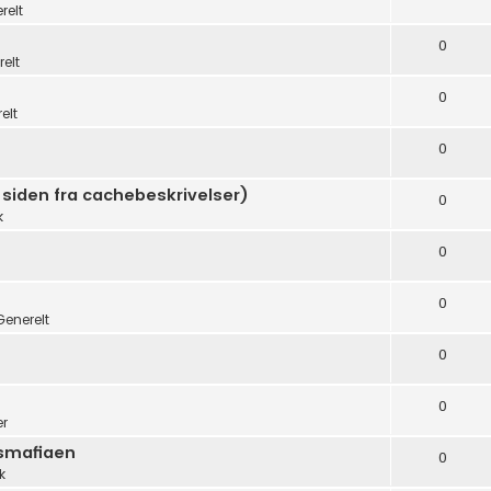
relt
0
elt
0
elt
0
 siden fra cachebeskrivelser)
0
k
0
0
Generelt
0
0
er
dsmafiaen
0
k