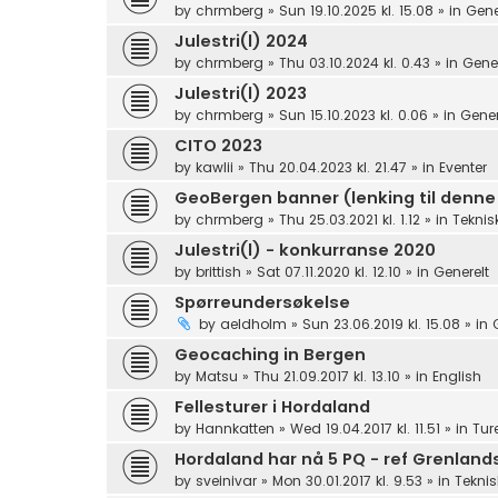
by
chrmberg
»
Sun 19.10.2025 kl. 15.08
» in
Gene
Julestri(l) 2024
by
chrmberg
»
Thu 03.10.2024 kl. 0.43
» in
Gener
Julestri(l) 2023
by
chrmberg
»
Sun 15.10.2023 kl. 0.06
» in
Gener
CITO 2023
by
kawlii
»
Thu 20.04.2023 kl. 21.47
» in
Eventer
GeoBergen banner (lenking til denne
by
chrmberg
»
Thu 25.03.2021 kl. 1.12
» in
Teknis
Julestri(l) - konkurranse 2020
by
brittish
»
Sat 07.11.2020 kl. 12.10
» in
Generelt
Spørreundersøkelse
by
aeldholm
»
Sun 23.06.2019 kl. 15.08
» in
Geocaching in Bergen
by
Matsu
»
Thu 21.09.2017 kl. 13.10
» in
English
Fellesturer i Hordaland
by
Hannkatten
»
Wed 19.04.2017 kl. 11.51
» in
Tur
Hordaland har nå 5 PQ - ref Grenlan
by
sveinivar
»
Mon 30.01.2017 kl. 9.53
» in
Teknis