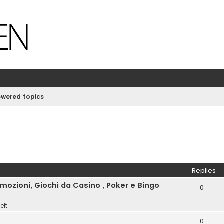
wered topics
Replies
ozioni, Giochi da Casino , Poker e Bingo
0
elt
0