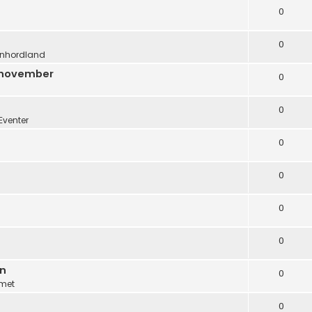
0
0
nhordland
. november
0
0
Eventer
0
0
0
0
en
0
met
0