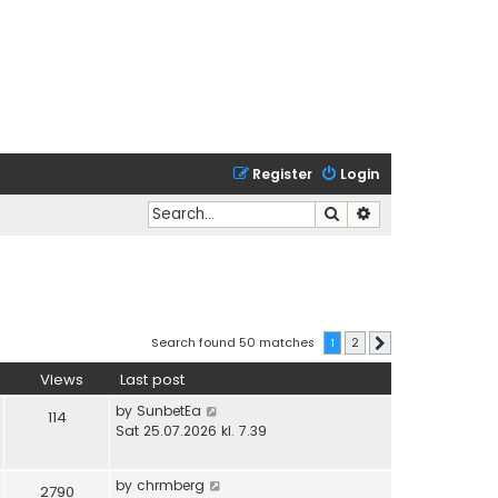
Register
Login
Search
Advanced search
Search found 50 matches
1
2
Next
Views
Last post
by
SunbetEa
114
Sat 25.07.2026 kl. 7.39
by
chrmberg
2790