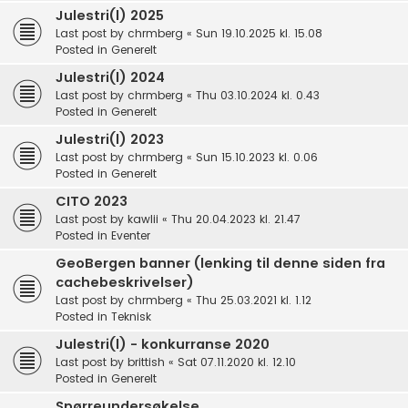
Julestri(l) 2025
Last post by
chrmberg
«
Sun 19.10.2025 kl. 15.08
Posted in
Generelt
Julestri(l) 2024
Last post by
chrmberg
«
Thu 03.10.2024 kl. 0.43
Posted in
Generelt
Julestri(l) 2023
Last post by
chrmberg
«
Sun 15.10.2023 kl. 0.06
Posted in
Generelt
CITO 2023
Last post by
kawlii
«
Thu 20.04.2023 kl. 21.47
Posted in
Eventer
GeoBergen banner (lenking til denne siden fra
cachebeskrivelser)
Last post by
chrmberg
«
Thu 25.03.2021 kl. 1.12
Posted in
Teknisk
Julestri(l) - konkurranse 2020
Last post by
brittish
«
Sat 07.11.2020 kl. 12.10
Posted in
Generelt
Spørreundersøkelse