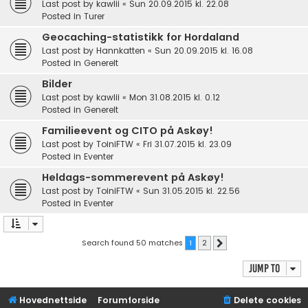
Last post by
kawlii
«
Sun 20.09.2015 kl. 22.08
Posted in
Turer
Geocaching-statistikk for Hordaland
Last post by
Hannkatten
«
Sun 20.09.2015 kl. 16.08
Posted in
Generelt
Bilder
Last post by
kawlii
«
Mon 31.08.2015 kl. 0.12
Posted in
Generelt
Familieevent og CITO på Askøy!
Last post by
ToiniFTW
«
Fri 31.07.2015 kl. 23.09
Posted in
Eventer
Heldags-sommerevent på Askøy!
Last post by
ToiniFTW
«
Sun 31.05.2015 kl. 22.56
Posted in
Eventer
Search found 50 matches
1
2
Next
Jump to
Hovednettside
Forumforside
Delete cookies