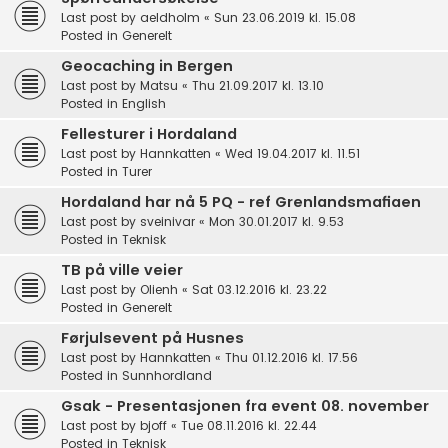
Last post by
aeldholm
«
Sun 23.06.2019 kl. 15.08
Posted in
Generelt
Geocaching in Bergen
Last post by
Matsu
«
Thu 21.09.2017 kl. 13.10
Posted in
English
Fellesturer i Hordaland
Last post by
Hannkatten
«
Wed 19.04.2017 kl. 11.51
Posted in
Turer
Hordaland har nå 5 PQ - ref Grenlandsmafiaen
Last post by
sveinivar
«
Mon 30.01.2017 kl. 9.53
Posted in
Teknisk
TB på ville veier
Last post by
Olienh
«
Sat 03.12.2016 kl. 23.22
Posted in
Generelt
Førjulsevent på Husnes
Last post by
Hannkatten
«
Thu 01.12.2016 kl. 17.56
Posted in
Sunnhordland
Gsak - Presentasjonen fra event 08. november
Last post by
bjoff
«
Tue 08.11.2016 kl. 22.44
Posted in
Teknisk