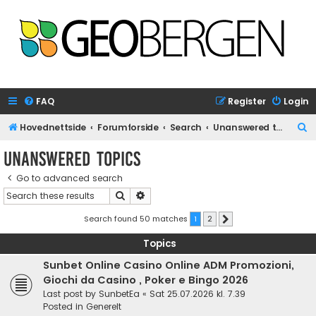
FAQ
Register
Login
S
Hovednettside
Forumforside
Search
Unanswered topics
e
Unanswered topics
a
Go to advanced search
r
Search
Advanced search
c
h
Search found 50 matches
1
2
Next
Topics
Sunbet Online Casino Online ADM Promozioni,
Giochi da Casino , Poker e Bingo 2026
Last post by
SunbetEa
«
Sat 25.07.2026 kl. 7.39
Posted in
Generelt