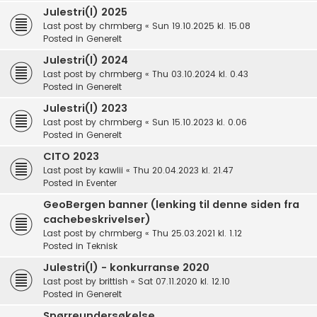
Julestri(l) 2025
Last post by
chrmberg
«
Sun 19.10.2025 kl. 15.08
Posted in
Generelt
Julestri(l) 2024
Last post by
chrmberg
«
Thu 03.10.2024 kl. 0.43
Posted in
Generelt
Julestri(l) 2023
Last post by
chrmberg
«
Sun 15.10.2023 kl. 0.06
Posted in
Generelt
CITO 2023
Last post by
kawlii
«
Thu 20.04.2023 kl. 21.47
Posted in
Eventer
GeoBergen banner (lenking til denne siden fra
cachebeskrivelser)
Last post by
chrmberg
«
Thu 25.03.2021 kl. 1.12
Posted in
Teknisk
Julestri(l) - konkurranse 2020
Last post by
brittish
«
Sat 07.11.2020 kl. 12.10
Posted in
Generelt
Spørreundersøkelse