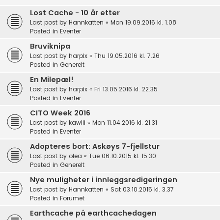
Lost Cache - 10 år etter
Last post by
Hannkatten
«
Mon 19.09.2016 kl. 1.08
Posted in
Eventer
Bruviknipa
Last post by
harpix
«
Thu 19.05.2016 kl. 7.26
Posted in
Generelt
En Milepæl!
Last post by
harpix
«
Fri 13.05.2016 kl. 22.35
Posted in
Eventer
CITO Week 2016
Last post by
kawlii
«
Mon 11.04.2016 kl. 21.31
Posted in
Eventer
Adopteres bort: Askøys 7-fjellstur
Last post by
olea
«
Tue 06.10.2015 kl. 15.30
Posted in
Generelt
Nye muligheter i innleggsredigeringen
Last post by
Hannkatten
«
Sat 03.10.2015 kl. 3.37
Posted in
Forumet
Earthcache på earthcachedagen