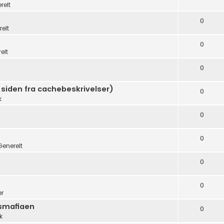
relt
0
elt
0
elt
0
 siden fra cachebeskrivelser)
0
k
0
0
Generelt
0
0
er
dsmafiaen
0
k