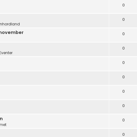
0
0
nhordland
. november
0
0
Eventer
0
0
0
0
en
0
met
0