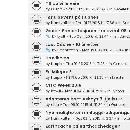
TB på ville veier
by
Olienh
»
Sat 03.12.2016 kl. 23.22
» in
Generelt
Førjulsevent på Husnes
by
Hannkatten
»
Thu 01.12.2016 kl. 17.56
» in
Sun
Gsak - Presentasjonen fra event 08
by
bjoff
»
Tue 08.11.2016 kl. 22.44
» in
Teknisk
Lost Cache - 10 år etter
by
Hannkatten
»
Mon 19.09.2016 kl. 1.08
» in
Bruviknipa
by
harpix
»
Thu 19.05.2016 kl. 7.26
» in
Generelt
En Milepæl!
by
harpix
»
Fri 13.05.2016 kl. 22.35
» in
Eventer
CITO Week 2016
by
kawlii
»
Mon 11.04.2016 kl. 21.31
» in
Eventer
Adopteres bort: Askøys 7-fjellstur
by
olea
»
Tue 06.10.2015 kl. 15.30
» in
Generelt
Nye muligheter i innleggsredigering
by
Hannkatten
»
Sat 03.10.2015 kl. 3.37
» in
Foru
Earthcache på earthcachedagen