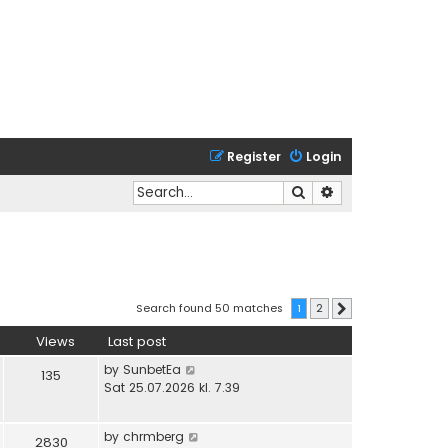
Register
Login
Search
Advanced search
Search found 50 matches
1
2
Next
Views
Last post
by
SunbetEa
135
Sat 25.07.2026 kl. 7.39
by
chrmberg
2830