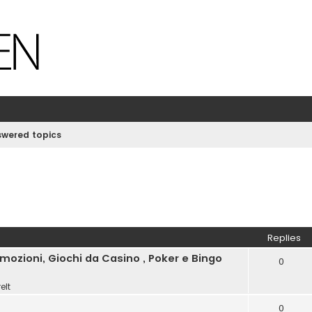
wered topics
Replies
ozioni, Giochi da Casino , Poker e Bingo
0
elt
0