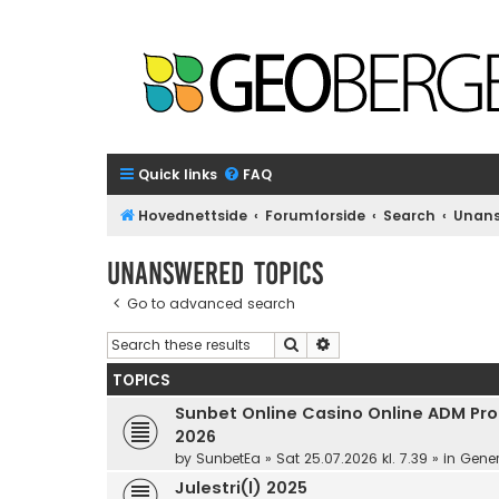
Quick links
FAQ
Hovednettside
Forumforside
Search
Unans
Unanswered topics
Go to advanced search
Search
Advanced search
TOPICS
Sunbet Online Casino Online ADM Prom
2026
by
SunbetEa
»
Sat 25.07.2026 kl. 7.39
» in
Gener
Julestri(l) 2025