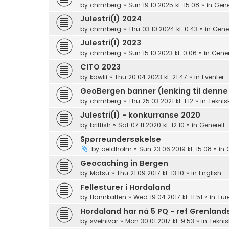
by
chrmberg
»
Sun 19.10.2025 kl. 15.08
» in
Gene
Julestri(l) 2024
by
chrmberg
»
Thu 03.10.2024 kl. 0.43
» in
Gener
Julestri(l) 2023
by
chrmberg
»
Sun 15.10.2023 kl. 0.06
» in
Gener
CITO 2023
by
kawlii
»
Thu 20.04.2023 kl. 21.47
» in
Eventer
GeoBergen banner (lenking til denne
by
chrmberg
»
Thu 25.03.2021 kl. 1.12
» in
Teknis
Julestri(l) - konkurranse 2020
by
brittish
»
Sat 07.11.2020 kl. 12.10
» in
Generelt
Spørreundersøkelse
by
aeldholm
»
Sun 23.06.2019 kl. 15.08
» in
Geocaching in Bergen
by
Matsu
»
Thu 21.09.2017 kl. 13.10
» in
English
Fellesturer i Hordaland
by
Hannkatten
»
Wed 19.04.2017 kl. 11.51
» in
Tur
Hordaland har nå 5 PQ - ref Grenlan
by
sveinivar
»
Mon 30.01.2017 kl. 9.53
» in
Teknis