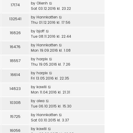
by
Olienh
17174
Sat 03.12.2016 kl. 23.22
by
Hannkatten
132541
Thu 01.12.2016 kl. 17.56
by
bjoff
16826
Tue 08.11.2016 kl. 22.44
by
Hannkatten
16476
Mon 19.09.2016 kl. 1.08
by
harpix
18557
Thu 19.05.2016 kl. 7.26
by
harpix
16614
Fri 13.05.2016 kl. 22.35
by
kawlii
14823
Mon 11.04.2016 kl. 21.31
by
olea
10308
Tue 06.10.2015 kl. 15.30
by
Hannkatten
15725
Sat 03.10.2015 kl. 3.37
by
kawlii
16056