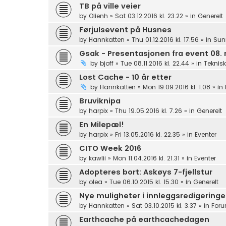
TB på ville veier
by
Olienh
»
Sat 03.12.2016 kl. 23.22
» in
Generelt
Førjulsevent på Husnes
by
Hannkatten
»
Thu 01.12.2016 kl. 17.56
» in
Sun
Gsak - Presentasjonen fra event 08
by
bjoff
»
Tue 08.11.2016 kl. 22.44
» in
Teknisk
Lost Cache - 10 år etter
by
Hannkatten
»
Mon 19.09.2016 kl. 1.08
» in
Bruviknipa
by
harpix
»
Thu 19.05.2016 kl. 7.26
» in
Generelt
En Milepæl!
by
harpix
»
Fri 13.05.2016 kl. 22.35
» in
Eventer
CITO Week 2016
by
kawlii
»
Mon 11.04.2016 kl. 21.31
» in
Eventer
Adopteres bort: Askøys 7-fjellstur
by
olea
»
Tue 06.10.2015 kl. 15.30
» in
Generelt
Nye muligheter i innleggsredigering
by
Hannkatten
»
Sat 03.10.2015 kl. 3.37
» in
Foru
Earthcache på earthcachedagen