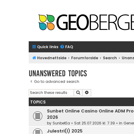
Quick links
FAQ
Hovednettside
Forumforside
Search
Unans
Unanswered topics
Go to advanced search
Search
Advanced search
TOPICS
Sunbet Online Casino Online ADM Prom
2026
by
SunbetEa
»
Sat 25.07.2026 kl. 7.39
» in
Gener
Julestri(l) 2025