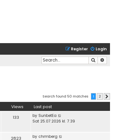
Register
Login
Search
Advanced search
Search found 50 matches
1
2
Next
Views
Last post
by
SunbetEa
133
Sat 25.07.2026 kl. 7.39
by
chrmberg
2823