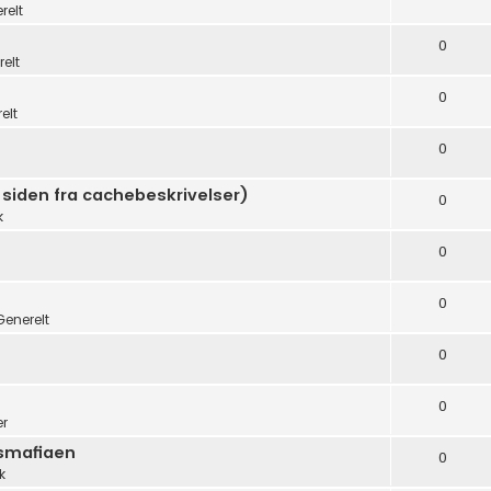
relt
0
elt
0
elt
0
 siden fra cachebeskrivelser)
0
k
0
0
Generelt
0
0
er
dsmafiaen
0
k