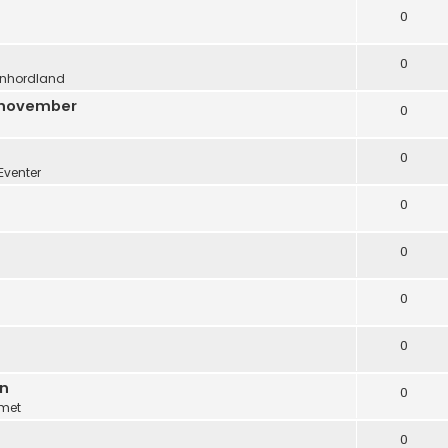
0
0
nhordland
. november
0
0
Eventer
0
0
0
0
en
0
met
0