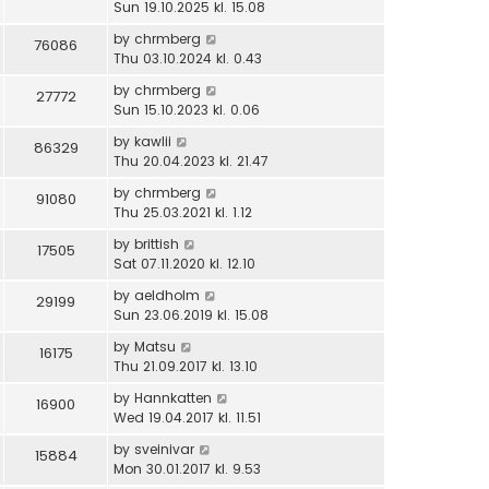
Sun 19.10.2025 kl. 15.08
by
chrmberg
76086
Thu 03.10.2024 kl. 0.43
by
chrmberg
27772
Sun 15.10.2023 kl. 0.06
by
kawlii
86329
Thu 20.04.2023 kl. 21.47
by
chrmberg
91080
Thu 25.03.2021 kl. 1.12
by
brittish
17505
Sat 07.11.2020 kl. 12.10
by
aeldholm
29199
Sun 23.06.2019 kl. 15.08
by
Matsu
16175
Thu 21.09.2017 kl. 13.10
by
Hannkatten
16900
Wed 19.04.2017 kl. 11.51
by
sveinivar
15884
Mon 30.01.2017 kl. 9.53