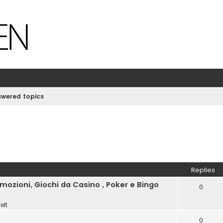
wered topics
Replies
ozioni, Giochi da Casino , Poker e Bingo
0
elt
0