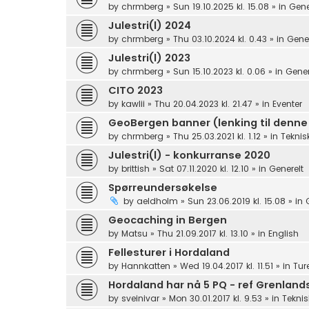
by
chrmberg
»
Sun 19.10.2025 kl. 15.08
» in
Gene
Julestri(l) 2024
by
chrmberg
»
Thu 03.10.2024 kl. 0.43
» in
Gener
Julestri(l) 2023
by
chrmberg
»
Sun 15.10.2023 kl. 0.06
» in
Gener
CITO 2023
by
kawlii
»
Thu 20.04.2023 kl. 21.47
» in
Eventer
GeoBergen banner (lenking til denne
by
chrmberg
»
Thu 25.03.2021 kl. 1.12
» in
Teknis
Julestri(l) - konkurranse 2020
by
brittish
»
Sat 07.11.2020 kl. 12.10
» in
Generelt
Spørreundersøkelse
by
aeldholm
»
Sun 23.06.2019 kl. 15.08
» in
Geocaching in Bergen
by
Matsu
»
Thu 21.09.2017 kl. 13.10
» in
English
Fellesturer i Hordaland
by
Hannkatten
»
Wed 19.04.2017 kl. 11.51
» in
Tur
Hordaland har nå 5 PQ - ref Grenlan
by
sveinivar
»
Mon 30.01.2017 kl. 9.53
» in
Teknis