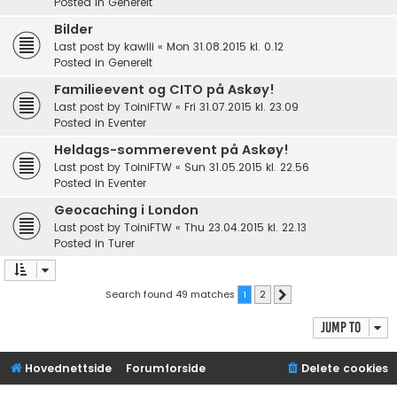
Posted in
Generelt
Bilder
Last post by
kawlii
«
Mon 31.08.2015 kl. 0.12
Posted in
Generelt
Familieevent og CITO på Askøy!
Last post by
ToiniFTW
«
Fri 31.07.2015 kl. 23.09
Posted in
Eventer
Heldags-sommerevent på Askøy!
Last post by
ToiniFTW
«
Sun 31.05.2015 kl. 22.56
Posted in
Eventer
Geocaching i London
Last post by
ToiniFTW
«
Thu 23.04.2015 kl. 22.13
Posted in
Turer
Search found 49 matches
1
2
Next
Jump to
Hovednettside
Forumforside
Delete cookies