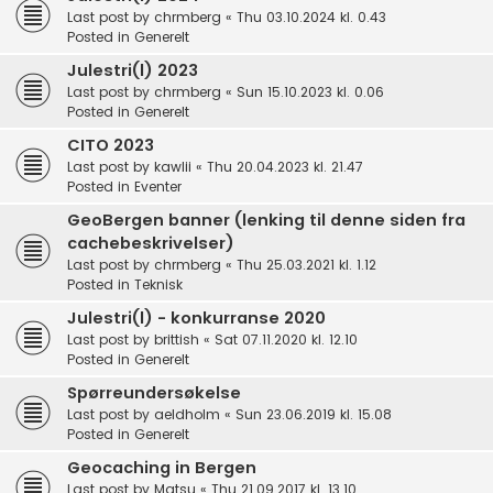
Last post by
chrmberg
«
Thu 03.10.2024 kl. 0.43
Posted in
Generelt
Julestri(l) 2023
Last post by
chrmberg
«
Sun 15.10.2023 kl. 0.06
Posted in
Generelt
CITO 2023
Last post by
kawlii
«
Thu 20.04.2023 kl. 21.47
Posted in
Eventer
GeoBergen banner (lenking til denne siden fra
cachebeskrivelser)
Last post by
chrmberg
«
Thu 25.03.2021 kl. 1.12
Posted in
Teknisk
Julestri(l) - konkurranse 2020
Last post by
brittish
«
Sat 07.11.2020 kl. 12.10
Posted in
Generelt
Spørreundersøkelse
Last post by
aeldholm
«
Sun 23.06.2019 kl. 15.08
Posted in
Generelt
Geocaching in Bergen
Last post by
Matsu
«
Thu 21.09.2017 kl. 13.10