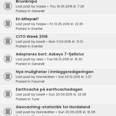
Bruviknipa
Last post by
harpix
«
Thu 19.05.2016 kl. 7.26
Posted in
Generelt
En Milepæl!
Last post by
harpix
«
Fri 13.05.2016 kl. 22.35
Posted in
Eventer
CITO Week 2016
Last post by
kawlii
«
Mon 11.04.2016 kl. 21.31
Posted in
Eventer
Adopteres bort: Askøys 7-fjellstur
Last post by
olea
«
Tue 06.10.2015 kl. 15.30
Posted in
Generelt
Nye muligheter i innleggsredigeringen
Last post by
Hannkatten
«
Sat 03.10.2015 kl. 3.37
Posted in
Forumet
Earthcache på earthcachedagen
Last post by
kawlii
«
Sun 20.09.2015 kl. 22.08
Posted in
Turer
Geocaching-statistikk for Hordaland
Last post by
Hannkatten
«
Sun 20.09.2015 kl. 16.08