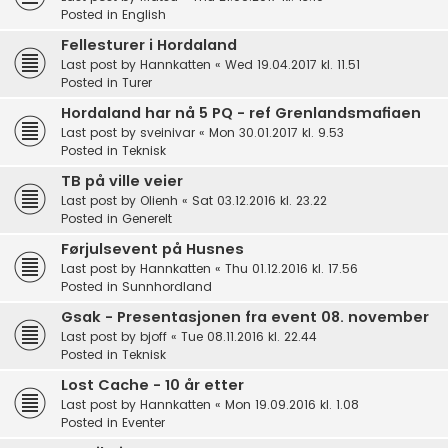
Posted in
English
Fellesturer i Hordaland
Last post by
Hannkatten
«
Wed 19.04.2017 kl. 11.51
Posted in
Turer
Hordaland har nå 5 PQ - ref Grenlandsmafiaen
Last post by
sveinivar
«
Mon 30.01.2017 kl. 9.53
Posted in
Teknisk
TB på ville veier
Last post by
Olienh
«
Sat 03.12.2016 kl. 23.22
Posted in
Generelt
Førjulsevent på Husnes
Last post by
Hannkatten
«
Thu 01.12.2016 kl. 17.56
Posted in
Sunnhordland
Gsak - Presentasjonen fra event 08. november
Last post by
bjoff
«
Tue 08.11.2016 kl. 22.44
Posted in
Teknisk
Lost Cache - 10 år etter
Last post by
Hannkatten
«
Mon 19.09.2016 kl. 1.08
Posted in
Eventer