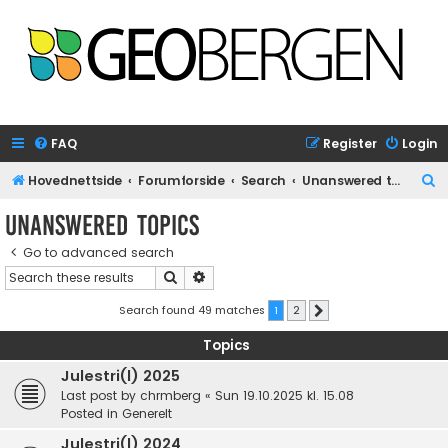
FAQ
Register
Login
S
Hovednettside
Forumforside
Search
Unanswered topics
e
Unanswered topics
a
Go to advanced search
r
Search
Advanced search
c
h
Search found 49 matches
1
2
Next
Topics
Julestri(l) 2025
Last post by
chrmberg
«
Sun 19.10.2025 kl. 15.08
Posted in
Generelt
Julestri(l) 2024