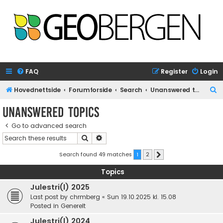
FAQ
Register
Login
S
Hovednettside
Forumforside
Search
Unanswered topics
e
Unanswered topics
a
Go to advanced search
r
Search
Advanced search
c
h
Search found 49 matches
1
2
Next
Topics
Julestri(l) 2025
Last post by
chrmberg
«
Sun 19.10.2025 kl. 15.08
Posted in
Generelt
Julestri(l) 2024