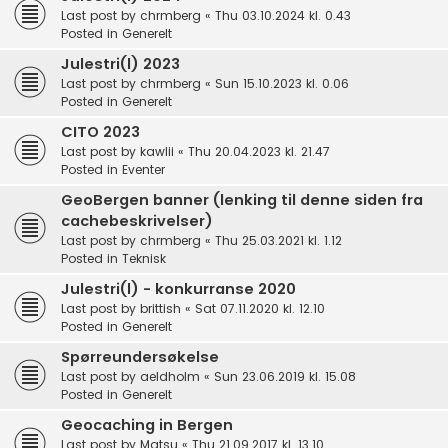
Last post by
chrmberg
«
Thu 03.10.2024 kl. 0.43
Posted in
Generelt
Julestri(l) 2023
Last post by
chrmberg
«
Sun 15.10.2023 kl. 0.06
Posted in
Generelt
CITO 2023
Last post by
kawlii
«
Thu 20.04.2023 kl. 21.47
Posted in
Eventer
GeoBergen banner (lenking til denne siden fra
cachebeskrivelser)
Last post by
chrmberg
«
Thu 25.03.2021 kl. 1.12
Posted in
Teknisk
Julestri(l) - konkurranse 2020
Last post by
brittish
«
Sat 07.11.2020 kl. 12.10
Posted in
Generelt
Spørreundersøkelse
Last post by
aeldholm
«
Sun 23.06.2019 kl. 15.08
Posted in
Generelt
Geocaching in Bergen
Last post by
Matsu
«
Thu 21.09.2017 kl. 13.10