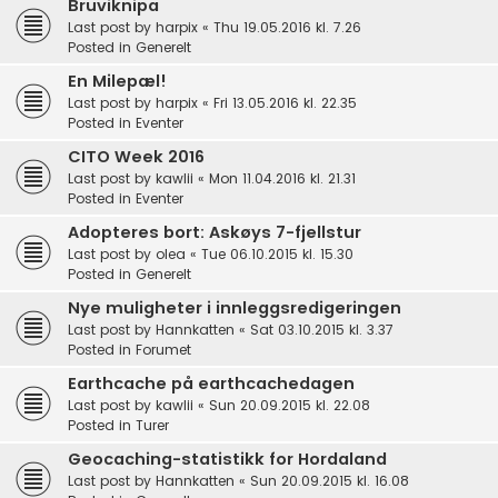
Bruviknipa
Last post by
harpix
«
Thu 19.05.2016 kl. 7.26
Posted in
Generelt
En Milepæl!
Last post by
harpix
«
Fri 13.05.2016 kl. 22.35
Posted in
Eventer
CITO Week 2016
Last post by
kawlii
«
Mon 11.04.2016 kl. 21.31
Posted in
Eventer
Adopteres bort: Askøys 7-fjellstur
Last post by
olea
«
Tue 06.10.2015 kl. 15.30
Posted in
Generelt
Nye muligheter i innleggsredigeringen
Last post by
Hannkatten
«
Sat 03.10.2015 kl. 3.37
Posted in
Forumet
Earthcache på earthcachedagen
Last post by
kawlii
«
Sun 20.09.2015 kl. 22.08
Posted in
Turer
Geocaching-statistikk for Hordaland
Last post by
Hannkatten
«
Sun 20.09.2015 kl. 16.08