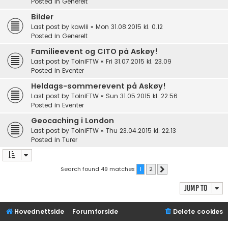
Posted in
Generelt
Bilder
Last post by
kawlii
«
Mon 31.08.2015 kl. 0.12
Posted in
Generelt
Familieevent og CITO på Askøy!
Last post by
ToiniFTW
«
Fri 31.07.2015 kl. 23.09
Posted in
Eventer
Heldags-sommerevent på Askøy!
Last post by
ToiniFTW
«
Sun 31.05.2015 kl. 22.56
Posted in
Eventer
Geocaching i London
Last post by
ToiniFTW
«
Thu 23.04.2015 kl. 22.13
Posted in
Turer
Search found 49 matches
1
2
Next
Jump to
Hovednettside
Forumforside
Delete cookies