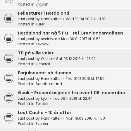
Posted in
English
Fellesturer i Hordaland
Last post by
Hannkatten
«
Wed 19.04.2017 kl. 11.51
Posted in
Turer
Hordaland har nå 5 PQ - ref Grenlandsmafiaen
Last post by
sveinivar
«
Mon 30.01.2017 kl. 9.53
Posted in
Teknisk
TB på ville veier
Last post by
Olienh
«
Sat 03.12.2016 kl. 23.22
Posted in
Generelt
Førjulsevent på Husnes
Last post by
Hannkatten
«
Thu 01.12.2016 kl. 17.56
Posted in
Sunnhordland
Gsak - Presentasjonen fra event 08. november
Last post by
bjoff
«
Tue 08.11.2016 kl. 22.44
Posted in
Teknisk
Lost Cache - 10 år etter
Last post by
Hannkatten
«
Mon 19.09.2016 kl. 1.08
Posted in
Eventer