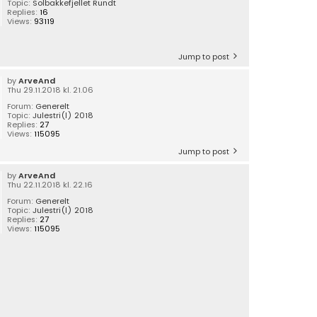
Topic:
Solbakkefjellet Rundt
Replies:
16
Views:
93119
Jump to post
by
ArveAnd
Thu 29.11.2018 kl. 21.06
Forum:
Generelt
Topic:
Julestri(l) 2018
Replies:
27
Views:
115095
Jump to post
by
ArveAnd
Thu 22.11.2018 kl. 22.16
Forum:
Generelt
Topic:
Julestri(l) 2018
Replies:
27
Views:
115095