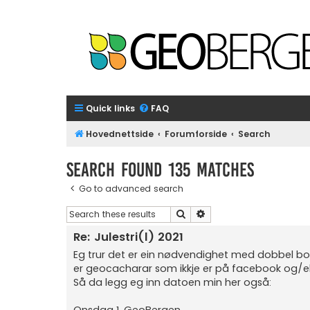
Quick links
FAQ
Hovednettside
Forumforside
Search
Search found 135 matches
Go to advanced search
Search
Advanced search
Re: Julestri(l) 2021
Eg trur det er ein nødvendighet med dobbel bokfør
er geocacharar som ikkje er på facebook og/el
Så da legg eg inn datoen min her også: