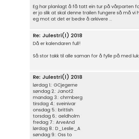
Eg har planlagt å få tatt ein tur på vårparten fo
er jo slik at skal denne trailen fungere så må vi h
eg mot at det er bedre å arkivere ...
Re: Julestri(l) 2018
Då er kalendaren full!
Så stor takk til alle saman for å fylle på med luke
Re: Julestri(l) 2018
lørdag 1.: GCjegerne
søndag 2.: Janot2
mandag 3.: chrmberg
tirsdag 4.: sveinivar
onsdag 5.: brittish
torsdag 6.: aeldholm
fredag 7.: ArveAnd
lørdag 8.: D_Leslie_A
søndag 9.: Oss to