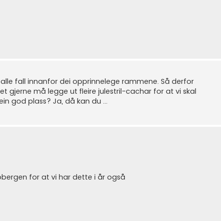
 i alle fall innanfor dei opprinnelege rammene. Så derfor
t gjerne må legge ut fleire julestril-cachar for at vi skal
ein god plass? Ja, då kan du ...
obergen for at vi har dette i år også