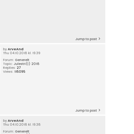
Jump to post
by
ArveAnd
Thu 04.10.2018 kl. 19.39
Forum:
Generelt
Topic:
Julestri(l) 2018
Replies:
27
Views:
115095
Jump to post
by
ArveAnd
Thu 04.10.2018 kl. 19.38
Forum:
Generelt