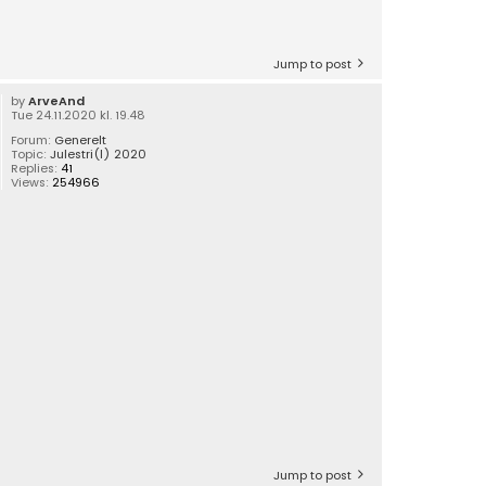
Jump to post
by
ArveAnd
Tue 24.11.2020 kl. 19.48
Forum:
Generelt
Topic:
Julestri(l) 2020
Replies:
41
Views:
254966
Jump to post