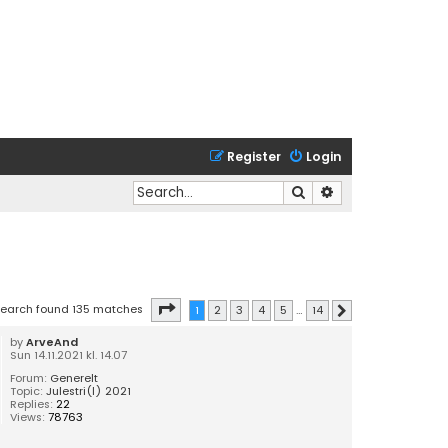
Register
Login
Search
Advanced search
Page
1
of
14
earch found 135 matches
1
2
3
4
5
…
14
Next
by
ArveAnd
Sun 14.11.2021 kl. 14.07
Forum:
Generelt
Topic:
Julestri(l) 2021
Replies:
22
Views:
78763