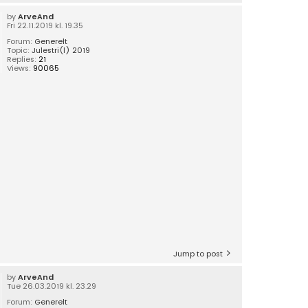
by
ArveAnd
Fri 22.11.2019 kl. 19.35
Forum:
Generelt
Topic:
Julestri(l) 2019
Replies:
21
Views:
90065
Jump to post
by
ArveAnd
Tue 26.03.2019 kl. 23.29
Forum:
Generelt