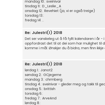
mandag 10.: sveinivar
tirsdag 11.: D_Leslie_A
onsdag 12.: Revehiet (ja, vi er også treige)
torsdag 13.:
fredag 14 ...
Re: Julestri(l) 2018
Det ser vanskeleg ut å få fyllt kalendaren i år -
oppfordrast det til at dei som har mulighet til de
komme i mål. Ønskjer du å bidra, men finn ikkje 
Re: Julestri(l) 2018
lørdag 1.: Janot2
søndag 2.: GCjegerne
mandag 3.: chrmberg
tirsdag 4.: sveinivar - gleder meg og takk til ge
onsdag 5.: brittish
torsdag 6.:
fredag 7.: ArveAnd
lørdag 8.: