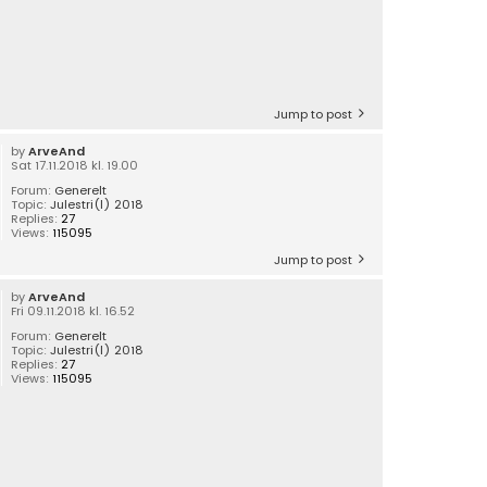
Jump to post
by
ArveAnd
Sat 17.11.2018 kl. 19.00
Forum:
Generelt
Topic:
Julestri(l) 2018
Replies:
27
Views:
115095
Jump to post
by
ArveAnd
Fri 09.11.2018 kl. 16.52
Forum:
Generelt
Topic:
Julestri(l) 2018
Replies:
27
Views:
115095