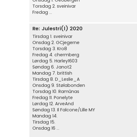
Onsdag 1. GeoBergen
Torsdag 2. sveinivar
Fredag ...
Re: Julestri(l) 2020
Tirsdag 1. sveinivar
Onsdag 2. GCjegerne
Torsdag 3. Kro8
Fredag 4. chermberg
Lørdag 5. Harley1603
Søndag 6. Janot2
Mandag 7. brittish
Tirsdag 8. D_Leslie_A
Onsdag 9. Stølabonden
Torsdag 10. Ramūnas
Fredag 11. Ponelyte
Lørdag 12. ArveAnd
Søndag 13. Il Falcone/Lille MY
Mandag 14.
Tirsdag 15.
Onsdag 16 ...