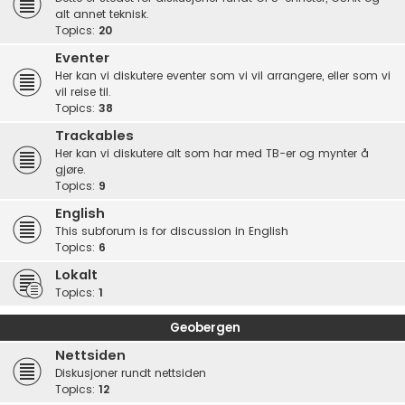
alt annet teknisk.
Topics:
20
Eventer
Her kan vi diskutere eventer som vi vil arrangere, eller som vi
vil reise til.
Topics:
38
Trackables
Her kan vi diskutere alt som har med TB-er og mynter å
gjøre.
Topics:
9
English
This subforum is for discussion in English
Topics:
6
Lokalt
Topics:
1
Geobergen
Nettsiden
Diskusjoner rundt nettsiden
Topics:
12