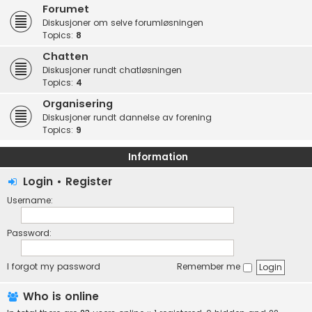
Forumet
Diskusjoner om selve forumløsningen
Topics:
8
Chatten
Diskusjoner rundt chatløsningen
Topics:
4
Organisering
Diskusjoner rundt dannelse av forening
Topics:
9
Information
Login
•
Register
Username:
Password:
I forgot my password
Remember me
Who is online