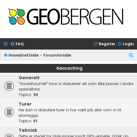
FAQ
Register
Login
S
Hovednettside
Forumforside
e
Geocaching
a
Generelt
r
"Hovedforumet" hvor vi diskuterer alt som ikke passer i andre
c
spesialfora.
Topics:
92
h
Turer
Her kan vi diskutere turer vi har vært på, eller som vi vil
planlegge.
Topics:
51
Teknisk
Dette er stedet for diskusjoner rundt GPS-enheter, GSAK og