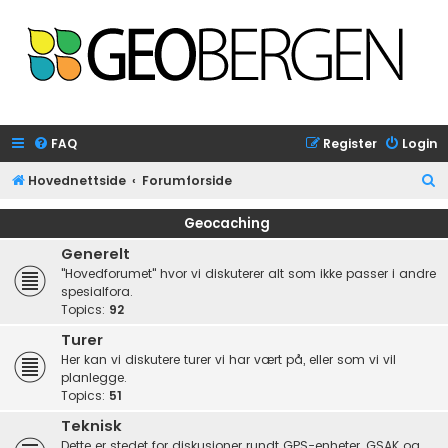
FAQ
Register
Login
S
Hovednettside
Forumforside
e
Geocaching
a
Generelt
r
"Hovedforumet" hvor vi diskuterer alt som ikke passer i andre
c
spesialfora.
Topics:
92
h
Turer
Her kan vi diskutere turer vi har vært på, eller som vi vil
planlegge.
Topics:
51
Teknisk
Dette er stedet for diskusjoner rundt GPS-enheter, GSAK og