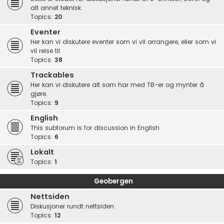
alt annet teknisk.
Topics:
20
Eventer
Her kan vi diskutere eventer som vi vil arrangere, eller som vi
vil reise til.
Topics:
38
Trackables
Her kan vi diskutere alt som har med TB-er og mynter å
gjøre.
Topics:
9
English
This subforum is for discussion in English
Topics:
6
Lokalt
Topics:
1
Geobergen
Nettsiden
Diskusjoner rundt nettsiden
Topics:
12