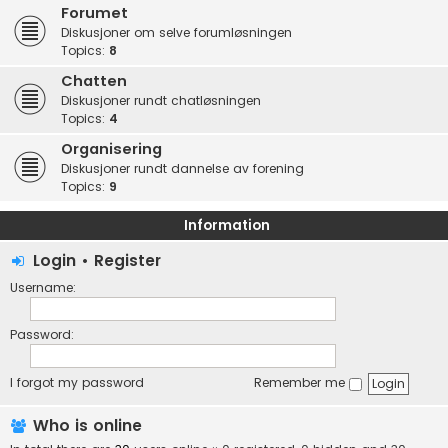
Forumet
Diskusjoner om selve forumløsningen
Topics:
8
Chatten
Diskusjoner rundt chatløsningen
Topics:
4
Organisering
Diskusjoner rundt dannelse av forening
Topics:
9
Information
Login
•
Register
Username:
Password:
I forgot my password
Remember me
Who is online