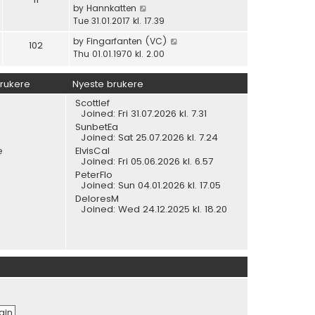
l
p
V
by
Hannkatten
t
a
o
i
Tue 31.01.2017 kl. 17.39
h
t
s
e
e
V
by
Fingarfanten (VC)
e
102
t
w
l
i
Thu 01.01.1970 kl. 2.00
s
t
a
e
t
h
t
w
p
brukere
Nyeste brukere
e
e
t
o
l
s
Scottlef
h
s
a
Joined: Fri 31.07.2026 kl. 7.31
t
e
t
t
SunbetEa
p
l
e
Joined: Sat 25.07.2026 kl. 7.24
o
a
s
e
ElvisCal
s
t
t
Joined: Fri 05.06.2026 kl. 6.57
t
e
p
PeterFlo
s
Joined: Sun 04.01.2026 kl. 17.05
o
t
s
DeloresM
p
Joined: Wed 24.12.2025 kl. 18.20
t
o
s
t