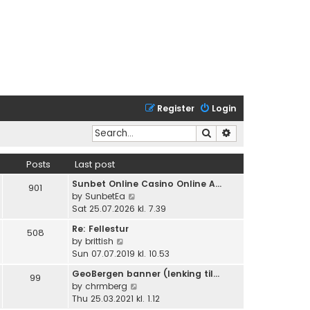
Register
Login
Search
Advanced search
Posts
Last post
Sunbet Online Casino Online A…
901
V
by
SunbetEa
i
Sat 25.07.2026 kl. 7.39
e
Re: Fellestur
508
w
V
by
brittish
t
i
Sun 07.07.2019 kl. 10.53
h
e
e
GeoBergen banner (lenking til…
99
w
l
V
by
chrmberg
t
a
i
Thu 25.03.2021 kl. 1.12
h
t