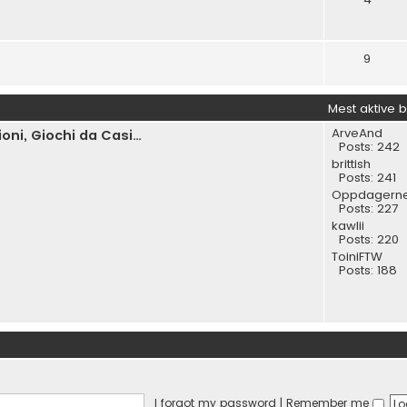
9
Mest aktive 
ArveAnd
ni, Giochi da Casi…
Posts:
242
brittish
Posts:
241
Oppdagern
Posts:
227
kawlii
Posts:
220
ToiniFTW
Posts:
188
I forgot my password
|
Remember me