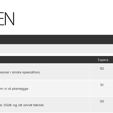
Topics
92
passer i andre spesialfora.
51
om vi vil planlegge.
20
er, GSAK og alt annet teknisk.