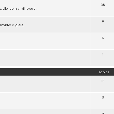
38
eller som vi vil reise til.
9
mynter å gjøre.
6
1
Topics
12
8
4