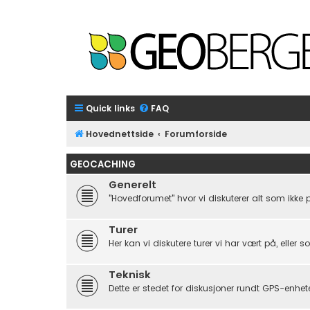
Quick links
FAQ
Hovednettside
Forumforside
GEOCACHING
Generelt
"Hovedforumet" hvor vi diskuterer alt som ikke 
Turer
Her kan vi diskutere turer vi har vært på, eller s
Teknisk
Dette er stedet for diskusjoner rundt GPS-enhet