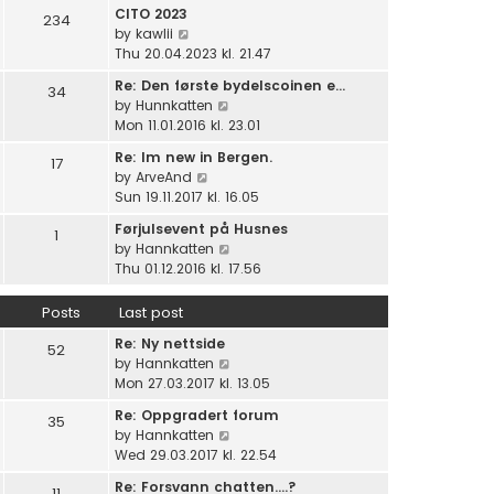
e
e
CITO 2023
e
234
w
l
V
by
kawlii
s
t
a
i
Thu 20.04.2023 kl. 21.47
t
h
t
e
p
e
Re: Den første bydelscoinen e…
e
34
w
o
l
V
by
Hunnkatten
s
t
s
a
i
Mon 11.01.2016 kl. 23.01
t
h
t
t
e
p
e
Re: Im new in Bergen.
e
17
w
o
l
V
by
ArveAnd
s
t
s
a
i
Sun 19.11.2017 kl. 16.05
t
h
t
t
e
p
e
Førjulsevent på Husnes
e
1
w
o
l
V
by
Hannkatten
s
t
s
a
i
Thu 01.12.2016 kl. 17.56
t
h
t
t
e
p
e
e
w
o
Posts
Last post
l
s
t
s
a
t
Re: Ny nettside
h
52
t
t
p
V
by
Hannkatten
e
e
o
i
Mon 27.03.2017 kl. 13.05
l
s
s
e
a
t
Re: Oppgradert forum
35
t
w
t
p
V
by
Hannkatten
t
e
o
i
Wed 29.03.2017 kl. 22.54
h
s
s
e
e
t
Re: Forsvann chatten....?
11
t
w