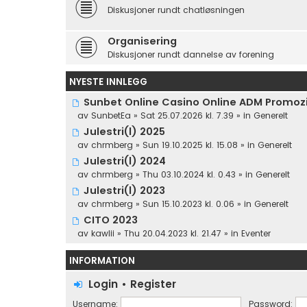
Diskusjoner rundt chatløsningen
Organisering
Diskusjoner rundt dannelse av forening
NYESTE INNLEGG
Sunbet Online Casino Online ADM Promozio
av
SunbetEa
» Sat 25.07.2026 kl. 7.39 » in
Generelt
Julestri(l) 2025
av
chrmberg
» Sun 19.10.2025 kl. 15.08 » in
Generelt
Julestri(l) 2024
av
chrmberg
» Thu 03.10.2024 kl. 0.43 » in
Generelt
Julestri(l) 2023
av
chrmberg
» Sun 15.10.2023 kl. 0.06 » in
Generelt
CITO 2023
av
kawlii
» Thu 20.04.2023 kl. 21.47 » in
Eventer
INFORMATION
Login
•
Register
Username:
Password: