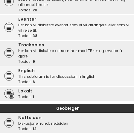
alt annet teknisk.
Topics:
20
Eventer
Her kan vi diskutere eventer som vi vil arrangere, eller som vi
vil reise til.
Topics:
38
Trackables
Her kan vi diskutere alt som har med TB-er og mynter å
gjøre.
Topics:
9
English
This subforum is for discussion in English
Topics:
6
Lokalt
Topics:
1
Geobergen
Nettsiden
Diskusjoner rundt nettsiden
Topics:
12