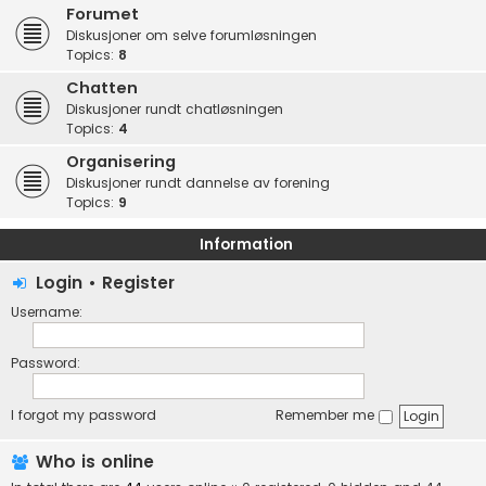
Forumet
Diskusjoner om selve forumløsningen
Topics:
8
Chatten
Diskusjoner rundt chatløsningen
Topics:
4
Organisering
Diskusjoner rundt dannelse av forening
Topics:
9
Information
Login
•
Register
Username:
Password:
I forgot my password
Remember me
Who is online