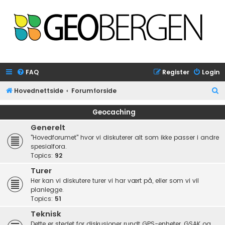
FAQ
Register
Login
S
Hovednettside
Forumforside
e
Geocaching
a
Generelt
r
"Hovedforumet" hvor vi diskuterer alt som ikke passer i andre
c
spesialfora.
Topics:
92
h
Turer
Her kan vi diskutere turer vi har vært på, eller som vi vil
planlegge.
Topics:
51
Teknisk
Dette er stedet for diskusjoner rundt GPS-enheter, GSAK og