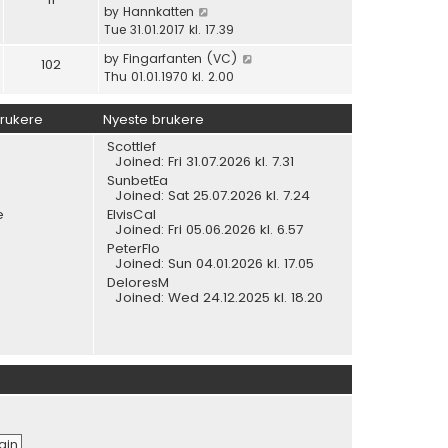
l
p
V
by
Hannkatten
t
a
o
i
Tue 31.01.2017 kl. 17.39
h
t
s
e
e
V
by
Fingarfanten (VC)
e
102
t
w
l
i
Thu 01.01.1970 kl. 2.00
s
t
a
e
t
h
t
w
p
brukere
Nyeste brukere
e
e
t
o
l
s
Scottlef
h
s
a
Joined: Fri 31.07.2026 kl. 7.31
t
e
t
t
SunbetEa
p
l
e
Joined: Sat 25.07.2026 kl. 7.24
o
a
s
e
ElvisCal
s
t
t
Joined: Fri 05.06.2026 kl. 6.57
t
e
p
PeterFlo
s
Joined: Sun 04.01.2026 kl. 17.05
o
t
s
DeloresM
p
Joined: Wed 24.12.2025 kl. 18.20
t
o
s
t