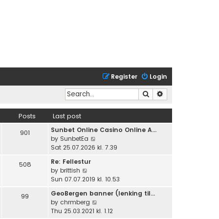
Register
Login
Search
Advanced search
Posts
Last post
Sunbet Online Casino Online A…
901
V
by
SunbetEa
i
Sat 25.07.2026 kl. 7.39
e
Re: Fellestur
508
w
V
by
brittish
t
i
Sun 07.07.2019 kl. 10.53
h
e
e
GeoBergen banner (lenking til…
99
w
l
V
by
chrmberg
t
a
i
Thu 25.03.2021 kl. 1.12
h
t