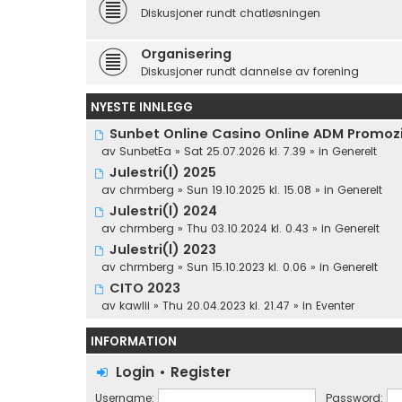
Diskusjoner rundt chatløsningen
Organisering
Diskusjoner rundt dannelse av forening
NYESTE INNLEGG
Sunbet Online Casino Online ADM Promozio
av
SunbetEa
» Sat 25.07.2026 kl. 7.39 » in
Generelt
Julestri(l) 2025
av
chrmberg
» Sun 19.10.2025 kl. 15.08 » in
Generelt
Julestri(l) 2024
av
chrmberg
» Thu 03.10.2024 kl. 0.43 » in
Generelt
Julestri(l) 2023
av
chrmberg
» Sun 15.10.2023 kl. 0.06 » in
Generelt
CITO 2023
av
kawlii
» Thu 20.04.2023 kl. 21.47 » in
Eventer
INFORMATION
Login
•
Register
Username:
Password: