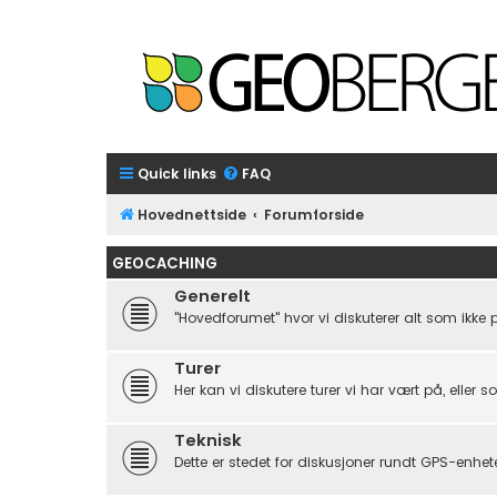
Quick links
FAQ
Hovednettside
Forumforside
GEOCACHING
Generelt
"Hovedforumet" hvor vi diskuterer alt som ikke 
Turer
Her kan vi diskutere turer vi har vært på, eller s
Teknisk
Dette er stedet for diskusjoner rundt GPS-enhet