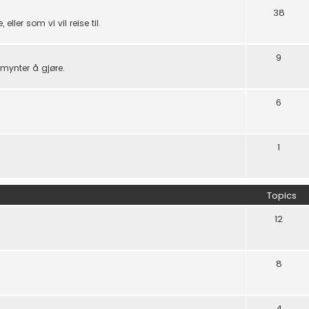
38
eller som vi vil reise til.
9
mynter å gjøre.
6
1
Topics
12
8
4