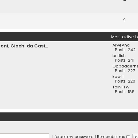
9
Mest aktive 
ArveAnd
ni, Giochi da Casi…
Posts:
242
brittish
Posts:
241
Oppdagern
Posts:
227
kawlii
Posts:
220
ToiniFTW
Posts:
188
I forgot my password
|
Remember me