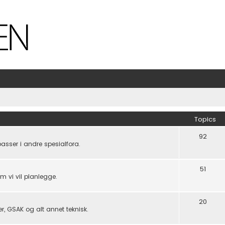
Topics
92
passer i andre spesialfora.
51
om vi vil planlegge.
20
er, GSAK og alt annet teknisk.