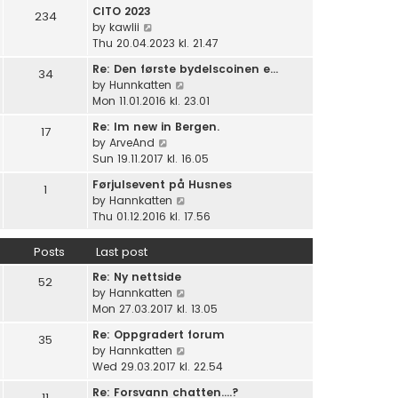
e
e
CITO 2023
e
234
w
l
V
by
kawlii
s
t
a
i
Thu 20.04.2023 kl. 21.47
t
h
t
e
p
e
Re: Den første bydelscoinen e…
e
34
w
o
l
V
by
Hunnkatten
s
t
s
a
i
Mon 11.01.2016 kl. 23.01
t
h
t
t
e
p
e
Re: Im new in Bergen.
e
17
w
o
l
V
by
ArveAnd
s
t
s
a
i
Sun 19.11.2017 kl. 16.05
t
h
t
t
e
p
e
Førjulsevent på Husnes
e
1
w
o
l
V
by
Hannkatten
s
t
s
a
i
Thu 01.12.2016 kl. 17.56
t
h
t
t
e
p
e
e
w
o
Posts
Last post
l
s
t
s
a
t
Re: Ny nettside
h
52
t
t
p
V
by
Hannkatten
e
e
o
i
Mon 27.03.2017 kl. 13.05
l
s
s
e
a
t
Re: Oppgradert forum
35
t
w
t
p
V
by
Hannkatten
t
e
o
i
Wed 29.03.2017 kl. 22.54
h
s
s
e
e
t
Re: Forsvann chatten....?
11
t
w