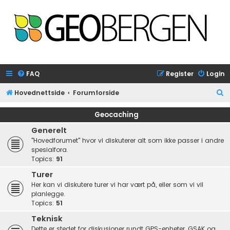
FAQ
Register
Login
S
Hovednettside
Forumforside
e
Geocaching
a
Generelt
r
"Hovedforumet" hvor vi diskuterer alt som ikke passer i andre
c
spesialfora.
Topics:
91
h
Turer
Her kan vi diskutere turer vi har vært på, eller som vi vil
planlegge.
Topics:
51
Teknisk
Dette er stedet for diskusjoner rundt GPS-enheter, GSAK og