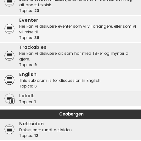
alt annet teknisk.
Topics:
20
Eventer
Her kan vi diskutere eventer som vi vil arrangere, eller som vi
vil reise til.
Topics:
38
Trackables
Her kan vi diskutere alt som har med TB-er og mynter å
gjøre.
Topics:
9
English
This subforum is for discussion in English
Topics:
6
Lokalt
Topics:
1
Geobergen
Nettsiden
Diskusjoner rundt nettsiden
Topics:
12