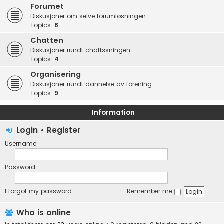
Forumet
Diskusjoner om selve forumløsningen
Topics:
8
Chatten
Diskusjoner rundt chatløsningen
Topics:
4
Organisering
Diskusjoner rundt dannelse av forening
Topics:
9
Information
Login
•
Register
Username:
Password:
I forgot my password
Remember me
Who is online