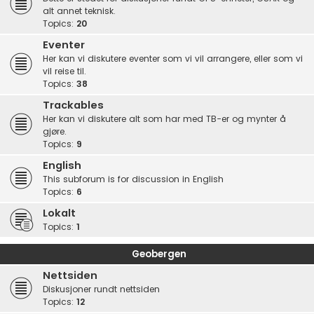
alt annet teknisk.
Topics:
20
Eventer
Her kan vi diskutere eventer som vi vil arrangere, eller som vi
vil reise til.
Topics:
38
Trackables
Her kan vi diskutere alt som har med TB-er og mynter å
gjøre.
Topics:
9
English
This subforum is for discussion in English
Topics:
6
Lokalt
Topics:
1
Geobergen
Nettsiden
Diskusjoner rundt nettsiden
Topics:
12