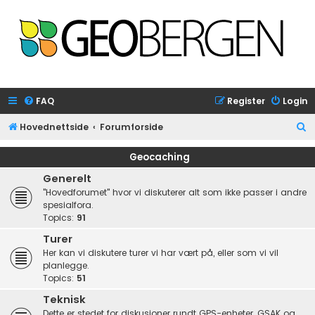
FAQ
Register
Login
S
Hovednettside
Forumforside
e
Geocaching
a
Generelt
r
"Hovedforumet" hvor vi diskuterer alt som ikke passer i andre
c
spesialfora.
Topics:
91
h
Turer
Her kan vi diskutere turer vi har vært på, eller som vi vil
planlegge.
Topics:
51
Teknisk
Dette er stedet for diskusjoner rundt GPS-enheter, GSAK og