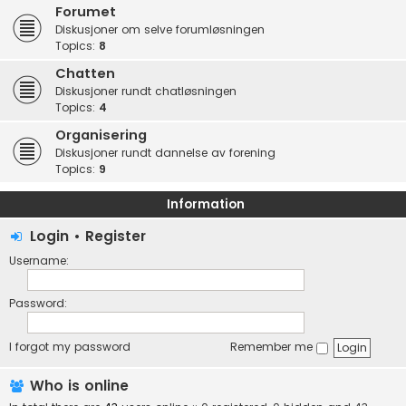
Forumet
Diskusjoner om selve forumløsningen
Topics:
8
Chatten
Diskusjoner rundt chatløsningen
Topics:
4
Organisering
Diskusjoner rundt dannelse av forening
Topics:
9
Information
Login
•
Register
Username:
Password:
I forgot my password
Remember me
Who is online