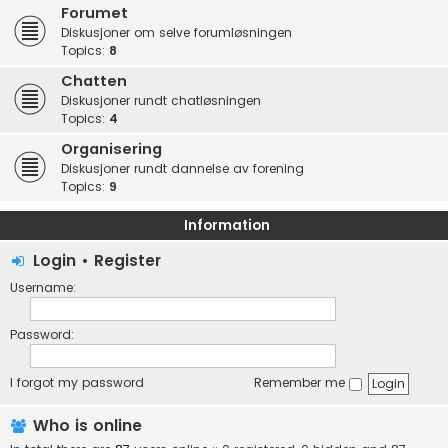
Forumet
Diskusjoner om selve forumløsningen
Topics:
8
Chatten
Diskusjoner rundt chatløsningen
Topics:
4
Organisering
Diskusjoner rundt dannelse av forening
Topics:
9
Information
Login
•
Register
Username:
Password:
I forgot my password
Remember me
Who is online