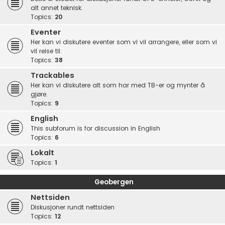
alt annet teknisk.
Topics:
20
Eventer
Her kan vi diskutere eventer som vi vil arrangere, eller som vi
vil reise til.
Topics:
38
Trackables
Her kan vi diskutere alt som har med TB-er og mynter å
gjøre.
Topics:
9
English
This subforum is for discussion in English
Topics:
6
Lokalt
Topics:
1
Geobergen
Nettsiden
Diskusjoner rundt nettsiden
Topics:
12