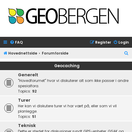
FAQ
Register
Login
S
Hovednettside
Forumforside
e
Geocaching
a
Generelt
r
"Hovedforumet" hvor vi diskuterer alt som ikke passer i andre
c
spesialfora.
Topics:
92
h
Turer
Her kan vi diskutere turer vi har vært på, eller som vi vil
planlegge.
Topics:
51
Teknisk
Dette er stedet for diskusjoner rundt GPS-enheter, GSAK og