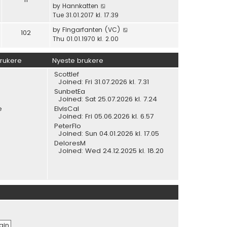
l
p
V
by
Hannkatten
t
a
o
i
Tue 31.01.2017 kl. 17.39
h
t
s
e
e
V
by
Fingarfanten (VC)
e
102
t
w
l
i
Thu 01.01.1970 kl. 2.00
s
t
a
e
t
h
t
w
p
brukere
Nyeste brukere
e
e
t
o
l
s
Scottlef
h
s
a
Joined: Fri 31.07.2026 kl. 7.31
t
e
t
t
SunbetEa
p
l
e
Joined: Sat 25.07.2026 kl. 7.24
o
a
s
e
ElvisCal
s
t
t
Joined: Fri 05.06.2026 kl. 6.57
t
e
p
PeterFlo
s
Joined: Sun 04.01.2026 kl. 17.05
o
t
s
DeloresM
p
Joined: Wed 24.12.2025 kl. 18.20
t
o
s
t