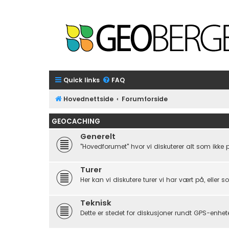
Quick links
FAQ
Hovednettside
Forumforside
GEOCACHING
Generelt
"Hovedforumet" hvor vi diskuterer alt som ikke 
Turer
Her kan vi diskutere turer vi har vært på, eller s
Teknisk
Dette er stedet for diskusjoner rundt GPS-enhet