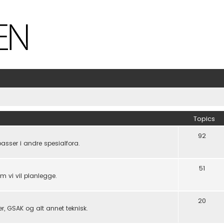
Topics
92
passer i andre spesialfora.
51
om vi vil planlegge.
20
er, GSAK og alt annet teknisk.