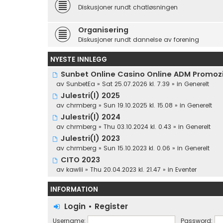
Diskusjoner rundt chatløsningen
Organisering
Diskusjoner rundt dannelse av forening
NYESTE INNLEGG
Sunbet Online Casino Online ADM Promozio
av
SunbetEa
» Sat 25.07.2026 kl. 7.39 » in
Generelt
Julestri(l) 2025
av
chrmberg
» Sun 19.10.2025 kl. 15.08 » in
Generelt
Julestri(l) 2024
av
chrmberg
» Thu 03.10.2024 kl. 0.43 » in
Generelt
Julestri(l) 2023
av
chrmberg
» Sun 15.10.2023 kl. 0.06 » in
Generelt
CITO 2023
av
kawlii
» Thu 20.04.2023 kl. 21.47 » in
Eventer
INFORMATION
Login
•
Register
Username:
Password: