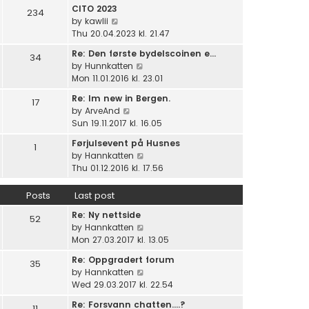
e
e
CITO 2023
e
234
w
l
V
by
kawlii
s
t
a
i
Thu 20.04.2023 kl. 21.47
t
h
t
e
p
e
Re: Den første bydelscoinen e…
e
34
w
o
l
V
by
Hunnkatten
s
t
s
a
i
Mon 11.01.2016 kl. 23.01
t
h
t
t
e
p
e
Re: Im new in Bergen.
e
17
w
o
l
V
by
ArveAnd
s
t
s
a
i
Sun 19.11.2017 kl. 16.05
t
h
t
t
e
p
e
Førjulsevent på Husnes
e
1
w
o
l
V
by
Hannkatten
s
t
s
a
i
Thu 01.12.2016 kl. 17.56
t
h
t
t
e
p
e
e
w
o
Posts
Last post
l
s
t
s
a
t
Re: Ny nettside
h
52
t
t
p
V
by
Hannkatten
e
e
o
i
Mon 27.03.2017 kl. 13.05
l
s
s
e
a
t
Re: Oppgradert forum
35
t
w
t
p
V
by
Hannkatten
t
e
o
i
Wed 29.03.2017 kl. 22.54
h
s
s
e
e
t
Re: Forsvann chatten....?
11
t
w