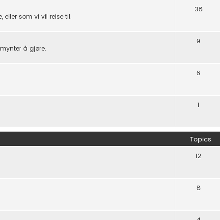
38
eller som vi vil reise til.
9
mynter å gjøre.
6
1
Topics
12
8
4