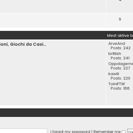
9
Mest aktive 
ArveAnd
ni, Giochi da Casi…
Posts:
242
brittish
Posts:
241
Oppdagern
Posts:
227
kawlii
Posts:
220
ToiniFTW
Posts:
188
I forgot my password
|
Remember me