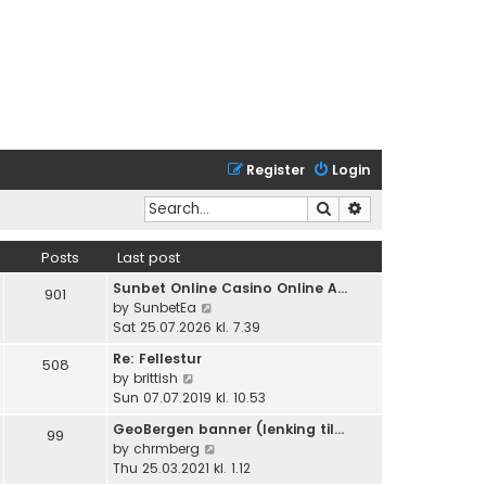
Register
Login
Search
Advanced search
Posts
Last post
Sunbet Online Casino Online A…
901
V
by
SunbetEa
i
Sat 25.07.2026 kl. 7.39
e
Re: Fellestur
508
w
V
by
brittish
t
i
Sun 07.07.2019 kl. 10.53
h
e
e
GeoBergen banner (lenking til…
99
w
l
V
by
chrmberg
t
a
i
Thu 25.03.2021 kl. 1.12
h
t